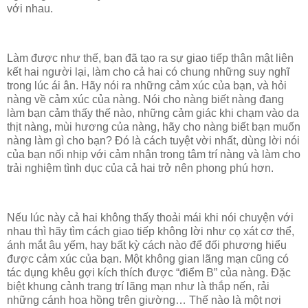
với nhau.
Làm được như thế, bạn đã tạo ra sự giao tiếp thân mật liên
kết hai người lại, làm cho cả hai có chung những suy nghĩ
trong lúc ái ân. Hãy nói ra những cảm xúc của bạn, và hỏi
nàng về cảm xúc của nàng. Nói cho nàng biết nàng đang
làm bạn cảm thấy thế nào, những cảm giác khi chạm vào da
thịt nàng, mùi hương của nàng, hãy cho nàng biết bạn muốn
nàng làm gì cho bạn? Đó là cách tuyệt vời nhất, dùng lời nói
của bạn nối nhịp với cảm nhận trong tâm trí nàng và làm cho
trải nghiệm tình dục của cả hai trở nên phong phú hơn.
Nếu lúc này cả hai không thấy thoải mái khi nói chuyện với
nhau thì hãy tìm cách giao tiếp không lời như cọ xát cơ thể,
ánh mắt âu yếm, hay bất kỳ cách nào để đối phương hiểu
được cảm xúc của bạn. Một không gian lãng mạn cũng có
tác dụng khêu gợi kích thích được “điểm B” của nàng. Đặc
biệt khung cảnh trang trí lãng mạn như là thắp nến, rải
những cánh hoa hồng trên giường… Thế nào là một nơi