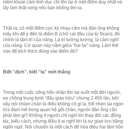
niệm khoái cảm tình dục chỉ tồn tại ở một điểm duy nhất và
lấy làm thất vọng nếu bạn không tìm ra.
Thật ra, có một điểm cực kỳ nhạy cảm mà đàn ông không
mấy khi để ý đến là điểm B (chữ cái đầu của từ Brain), đó
chính là tâm trí của nàng. Là trí tưởng tượng, là cảm nghĩ
của nàng. Cơ quan này nằm giữa “hai tai” nàng. Làm thế
nào để kích thích đúng vào điểm đó?
Biết “địch”, biết “ta” mới thắng
Trong một cuộc sống hôn nhân tồn tại suốt một đời người,
vợ chồng trung bình “đấu giao hữu” chừng 2.450 lần, bởi
vậy nói nhàm chán là điều không có gì lạ. Để nhen lại ngọn
lửa đam mê trong quan hệ gối chăn, người đàn ông cần
phải làm gì? Không ít người chỉ nghĩ tới thay đổi các động
tác, kiểu cách, nhưng điều ít ai nghĩ tới là sự giao lưu bằng
ngôn ngữ. Nói chuyện là một cách để hòa điệu hai tâm hồn