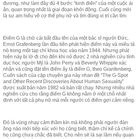
đương, như làm đầy đủ 4 bước “kinh điển” của một cuộc ái
ân, quan trọng nhất là giai đoạn khởi động. Cuối cùng mới
là sự am hiểu về cơ thể phụ nữ và tìm đúng vị trí cần tìm.
Điểm G là chữ cái bắt đầu tên của một bác sĩ người Đức,
Ernst Grafenberg lần đầu tiên phát hiện điểm này và miêu tả
nó trong một tạp chí khoa học vào năm 1944. Nhưng phát
hiện này bị lờ đi cho đến khi nó được 2 nhà nghiên cứu tình
dục học người Mỹ là John Perry và Beverly Whipple xác
nhận và cũng đặt tên điểm ấy là điểm G, theo Granfenberg.
Cuốn sách của cặp chuyên gia này nhan đề “The G-Spot
and Other Recent Discoveries About Human Sexuality”
được xuất bản năm 1982 và bán rất chạy. Nhưng nhiều nhà
nghiên cứu cho rằng điểm G không nằm ở một chỗ nhất
định với tất cả phụ nữ mà mỗi người có điểm gợi cảm riêng.
Đó là vùng nhạy cảm thầm kín mà không phải người đàn
ông nào mới tiếp xúc với họ cũng biết, thậm chí kể cả chính
họ cũng chưa chắc đã biết. Cho nên sẽ là sai lầm nếu quan