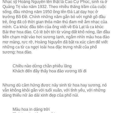
Nhạc sỹ Hoàng Nguyên tên thật là Cao Cự Phúc, sinh ra ở
Quảng Trị vào năm 1932. Theo nhiều thăng trầm của cuộc
sống, đầu những năm 1950 ông lên Đà Lạt dạy học ở
trường Bồ Đề. Chính những năm gắn bó với nghề gõ đầu
trẻ, ông đã có thời gian thỏa mãn thú đam mê âm nhạc của
mình. Ca khúc đầu tiên của ông viết về Đà Lạt là ca khúc
Bài thơ hoa đào. Có lẽ bởi tới từ vùng đất khô nóng, lần đầu
tiên chạm mặt vào hơi sương lạnh, ngắm nhìn màu hoa đào
mơ màng, rực rỡ, Hoàng Nguyên đã bật ra xúc cảm để viết
những ca từ ca ngợi loài hoa đặc trưng nhất của phố
sương: hoa đào.
Chiều nào dừng chân phiêu lãng
Khách đến đây thấy hoa đào vương lối đi
Nhưng dù cảm hứng được nảy sinh từ hoa hay sương, nó
vẫn không khỏi gắn với tuổi xuân, với tình yêu, với những
dáng thiếu nữ áo dài xinh đẹp của phố núi.
Màu hoa in dáng trời