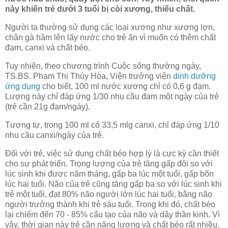
này khiến trẻ dưới 3 tuổi bị còi xương, thiếu chất.
Người ta thường sử dụng các loại xương như xương lợn,
chân gà hầm lên lấy nước cho trẻ ăn vì muốn có thêm chất
đạm, canxi và chất béo.
Tuy nhiên, theo chương trình Cuộc sống thường ngày,
TS.BS. Phạm Thị Thúy Hòa, Viện trưởng viện
dinh dưỡng
ứng dụng
cho biết, 100 ml nước xương chỉ có 0,6 g đạm.
Lượng này chỉ đáp ứng 1/30 nhu cầu đạm một ngày của trẻ
(trẻ cần 21g đạm/ngày).
Tương tự, trong 100 ml có 33,5 mlg canxi, chỉ đáp ứng 1/10
nhu cầu canxi/ngày của trẻ.
Đối với trẻ, việc sử dụng chất béo hợp lý là cực kỳ cần thiết
cho sự phát triển. Trọng lượng của trẻ tăng gấp đôi so với
lúc sinh khi được năm tháng, gấp ba lúc một tuổi, gấp bốn
lúc hai tuổi. Não của trẻ cũng tăng gấp ba so với lúc sinh khi
trẻ một tuổi, đạt 80% não người lớn lúc hai tuổi, bằng não
người trưởng thành khi trẻ sáu tuổi. Trong khi đó, chất béo
lại chiếm đến 70 - 85% cấu tạo của não và dây thần kinh. Vì
vậy, thời gian này trẻ cần năng lượng và chất béo rất nhiều.