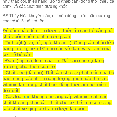
như thấp còi, thiếu năng lượng (thấp cân) đồng thời thiếu cả
canxi và các chất dinh dưỡng khác.
BS Thúy Hòa khuyến cáo, chỉ nên dùng nước hầm xương
cho trẻ từ 3 tuổi trở lên.
Để đảm bảo đủ dinh dưỡng, thức ăn cho trẻ cần phải
chứa bốn nhóm dinh dưỡng sau:
- Tinh bột (gạo, mì, ngô, khoai…): Cung cấp phần lớn
năng lượng, hơn 1/2 nhu cầu về đạm và vitamin mà
cơ thể bé cần.
- Đạm (thịt, cá, tôm, cua…): Rất cần cho sự tăng
trưởng, phát triển của trẻ.
- Chất béo (dầu ăn): Rất cần cho sự phát triển của bộ
não, cung cấp nhiều năng lượng, giúp hấp thu các
vitamin tan trong chất béo, đồng thời làm bột mềm,
dễ nuốt.
- Các loại
rau
không chỉ cung cấp vitamin, sắt, các
chất khoáng khác cần thiết cho cơ thể, mà còn cung
cấp chất xơ giúp bé tránh được táo bón.