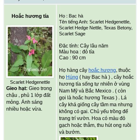
Hoắc hương tía
Họ : Bạc hà
Tên tiếng Anh: Scarlet Hedgenettle,
Scarlet Hedge Nettle, Texas Betony,
Scarlet Sage
Đặc tính: Cây lâu năm
Màu hoa : đỏ tía
Cao : 90 cm
Họ hàng cây
hoắc hương
, thuộc
họ
Húng
( hay Bạc hà ) , cây hoắc
Scarlet Hedgenettle
hương tía sống tự nhiên ở vùng
Gieo hạt:
Gieo trong
Nam Mỹ và Bắc Mexico . ( còn
chậu , phủ 1 lớp đất
gọi là hoắc hương Texas ) . Lá
mỏng. Ánh sáng
cây khá giống cây tầm ma nhưng
nhiều hoặc vừa.
không có gai. Chủ yếu trồng để
trang trí vườn. Hoa có màu đỏ
gạch hoặc thẫm, thu hút ong ruồi
và bướm.