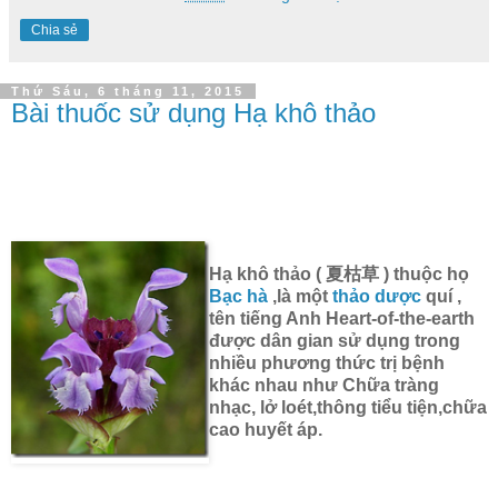
Chia sẻ
Thứ Sáu, 6 tháng 11, 2015
Bài thuốc sử dụng Hạ khô thảo
Hạ khô thảo ( 夏枯草 ) thuộc họ
Bạc hà
,là một
thảo dược
quí ,
tên tiếng Anh Heart-of-the-earth
được dân gian sử dụng trong
nhiều phương thức trị bệnh
khác nhau như Chữa tràng
nhạc, lở loét,thông tiểu tiện,chữa
cao huyết áp.