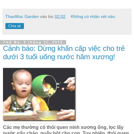
ThaoMoc Garden
vào lúc
02:02
Không có nhận xét nào:
Chia sẻ
Thứ Ba, 3 tháng 11, 2015
Cảnh báo: Dừng khẩn cấp việc cho trẻ
dưới 3 tuổi uống nước hầm xương!
Các mẹ thường có thói quen ninh xương ống, lọc lấy
nước nấu cháo, quấy bột cho con. Tuy nhiên, thói quen