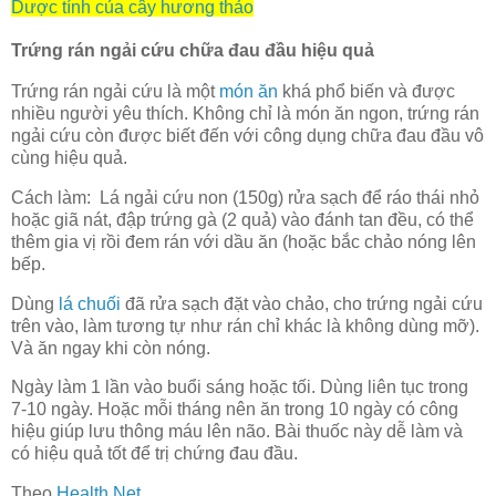
Dược tính của cây hương thảo
Trứng rán ngải cứu chữa đau đầu hiệu quả
Trứng rán ngải cứu là một
món ăn
khá phổ biến và được
nhiều người yêu thích. Không chỉ là món ăn ngon, trứng rán
ngải cứu còn được biết đến với công dụng chữa đau đầu vô
cùng hiệu quả.
Cách làm: Lá ngải cứu non (150g) rửa sạch để ráo thái nhỏ
hoặc giã nát, đập trứng gà (2 quả) vào đánh tan đều, có thể
thêm gia vị rồi đem rán với dầu ăn (hoặc bắc chảo nóng lên
bếp.
Dùng
lá chuối
đã rửa sạch đặt vào chảo, cho trứng ngải cứu
trên vào, làm tương tự như rán chỉ khác là không dùng mỡ).
Và ăn ngay khi còn nóng.
Ngày làm 1 lần vào buổi sáng hoặc tối. Dùng liên tục trong
7-10 ngày. Hoặc mỗi tháng nên ăn trong 10 ngày có công
hiệu giúp lưu thông máu lên não. Bài thuốc này dễ làm và
có hiệu quả tốt để trị chứng đau đầu.
Theo
Health Net