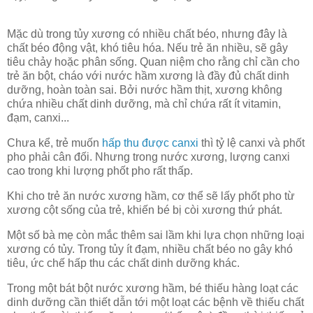
Mặc dù trong tủy xương có nhiều chất béo, nhưng đây là
chất béo động vật, khó tiêu hóa. Nếu trẻ ăn nhiều, sẽ gây
tiêu chảy hoặc phân sống. Quan niệm cho rằng chỉ cần cho
trẻ ăn bột, cháo với nước hầm xương là đầy đủ chất dinh
dưỡng, hoàn toàn sai. Bởi nước hầm thịt, xương không
chứa nhiều chất dinh dưỡng, mà chỉ chứa rất ít vitamin,
đạm, canxi...
Chưa kể, trẻ muốn
hấp thu được canxi
thì tỷ lệ canxi và phốt
pho phải cân đối. Nhưng trong nước xương, lượng canxi
cao trong khi lượng phốt pho rất thấp.
Khi cho trẻ ăn nước xương hầm, cơ thể sẽ lấy phốt pho từ
xương cột sống của trẻ, khiến bé bị còi xương thứ phát.
Một số bà mẹ còn mắc thêm sai lầm khi lựa chọn những loại
xương có tủy. Trong tủy ít đạm, nhiều chất béo no gây khó
tiêu, ức chế hấp thu các chất dinh dưỡng khác.
Trong một bát bột nước xương hầm, bé thiếu hàng loạt các
dinh dưỡng cần thiết dẫn tới một loạt các bệnh về thiếu chất