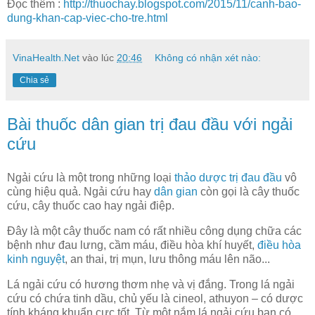
Đọc thêm :
http://thuochay.blogspot.com/2015/11/canh-bao-
dung-khan-cap-viec-cho-tre.html
VinaHealth.Net
vào lúc
20:46
Không có nhận xét nào:
Chia sẻ
Bài thuốc dân gian trị đau đầu với ngải
cứu
Ngải cứu là một trong những loại
thảo dược trị đau đầu
vô
cùng hiệu quả.
Ngải cứu hay
dân gian
còn gọi là cây thuốc
cứu, cây thuốc cao hay ngải điệp.
Đây là một cây thuốc nam có rất nhiều công dụng chữa các
bệnh như đau lưng, cầm máu, điều hòa khí huyết,
điều hòa
kinh nguyệt
, an thai, trị mụn, lưu thông máu lên não...
Lá ngải cứu có hương thơm nhẹ và vị đắng. Trong lá ngải
cứu có chứa tinh dầu, chủ yếu là cineol, athuyon – có dược
tính kháng khuẩn cực tốt. Từ một nắm lá ngải cứu bạn có