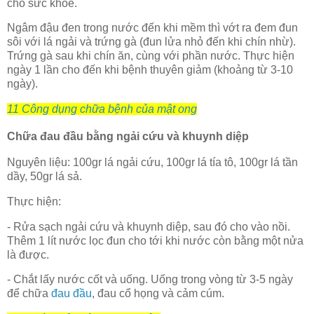
cho sức khỏe.
Ngâm đậu đen trong nước đến khi mềm thì vớt ra đem đun
sôi với lá ngải và trứng gà (đun lửa nhỏ đến khi chín nhừ).
Trứng gà sau khi chín ăn, cùng với phần nước. Thực hiện
ngày 1 lần cho đến khi bệnh thuyên giảm (khoảng từ 3-10
ngày).
11 Công dụng chữa bệnh của mật ong
Chữa đau đầu bằng ngải cứu và khuynh diệp
Nguyên liệu: 100gr lá ngải cứu, 100gr lá tía tô, 100gr lá tần
dầy, 50gr lá sả.
Thực hiện:
- Rửa sạch ngải cứu và khuynh diệp, sau đó cho vào nồi.
Thêm 1 lít nước lọc đun cho tới khi nước còn bằng một nửa
là được.
- Chắt lấy nước cốt và uống. Uống trong vòng từ 3-5 ngày
để chữa
đau đầu
, đau cổ họng và cảm cúm.