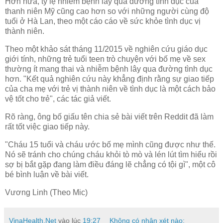
Hơn nữa, tỷ lệ nhiễm bệnh lây qua đường tình dục của
thanh niên Mỹ cũng cao hơn so với những người cùng độ
tuổi ở Hà Lan, theo một cáo cáo về sức khỏe tình dục vị
thành niên.
Theo một khảo sát tháng 11/2015 về nghiên cứu giáo dục
giới tính, những trẻ tuổi teen trò chuyện với bố mẹ về sex
thường ít mang thai và nhiễm bệnh lây qua đường tình dục
hơn. "Kết quả nghiên cứu này khẳng định rằng sự giao tiếp
của cha mẹ với trẻ vị thành niên về tình dục là một cách bảo
vệ tốt cho trẻ", các tác giả viết.
Rõ ràng, ông bố giấu tên chia sẻ bài viết trên Reddit đã làm
rất tốt việc giao tiếp này.
"Cháu 15 tuổi và cháu ước bố mẹ mình cũng được như thế.
Nó sẽ tránh cho chúng cháu khỏi tò mò và lén lút tìm hiểu rồi
sợ bị bắt gặp đang làm điều đáng lẽ chẳng có tội gì", một cô
bé bình luận về bài viết.
Vương Linh (Theo Mic)
VinaHealth.Net
vào lúc
19:27
Không có nhận xét nào: