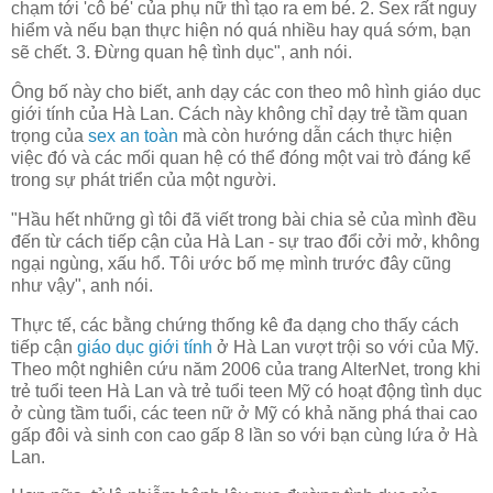
chạm tới 'cô bé' của phụ nữ thì tạo ra em bé. 2. Sex rất nguy
hiểm và nếu bạn thực hiện nó quá nhiều hay quá sớm, bạn
sẽ chết. 3. Đừng quan hệ tình dục", anh nói.
Ông bố này cho biết, anh dạy các con theo mô hình giáo dục
giới tính của Hà Lan. Cách này không chỉ dạy trẻ tầm quan
trọng của
sex an toàn
mà còn hướng dẫn cách thực hiện
việc đó và các mối quan hệ có thể đóng một vai trò đáng kể
trong sự phát triển của một người.
"Hầu hết những gì tôi đã viết trong bài chia sẻ của mình đều
đến từ cách tiếp cận của Hà Lan - sự trao đổi cởi mở, không
ngại ngùng, xấu hổ. Tôi ước bố mẹ mình trước đây cũng
như vậy", anh nói.
Thực tế, các bằng chứng thống kê đa dạng cho thấy cách
tiếp cận
giáo dục giới tính
ở Hà Lan vượt trội so với của Mỹ.
Theo một nghiên cứu năm 2006 của trang AlterNet, trong khi
trẻ tuổi teen Hà Lan và trẻ tuổi teen Mỹ có hoạt động tình dục
ở cùng tầm tuổi, các teen nữ ở Mỹ có khả năng phá thai cao
gấp đôi và sinh con cao gấp 8 lần so với bạn cùng lứa ở Hà
Lan.