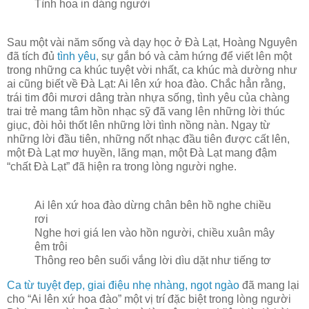
Tình hoa in dáng người
Sau một vài năm sống và dạy học ở Đà Lạt, Hoàng Nguyên
đã tích đủ
tình yêu
, sự gắn bó và cảm hứng để viết lên một
trong những ca khúc tuyệt vời nhất, ca khúc mà dường như
ai cũng biết về Đà Lạt: Ai lên xứ hoa đào. Chắc hẳn rằng,
trái tim đôi mươi dâng tràn nhựa sống, tình yêu của chàng
trai trẻ mang tâm hồn nhạc sỹ đã vang lên những lời thúc
giục, đòi hỏi thốt lên những lời tình nồng nàn. Ngay từ
những lời đầu tiên, những nốt nhạc đầu tiên được cất lên,
một Đà Lạt mơ huyền, lãng mạn, một Đà Lạt mang đậm
“chất Đà Lạt” đã hiện ra trong lòng người nghe.
Ai lên xứ hoa đào dừng chân bên hồ nghe chiều
rơi
Nghe hơi giá len vào hồn người, chiều xuân mây
êm trôi
Thông reo bên suối vắng lời dìu dặt như tiếng tơ
Ca từ tuyệt đẹp, giai điệu nhẹ nhàng, ngọt ngào
đã mang lại
cho “Ai lên xứ hoa đào” một vị trí đặc biệt trong lòng người