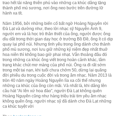
trao hết tài năng thiên phú vào những ca khúc dâng tặng
thành phố mù sương, nơi ông neo bước trên đường lữ
hành xa tít.
Năm 1956, bởi những biến cố bất ngờ Hoàng Nguyên rời
Đà Lạt và dường như, theo lời nhạc sỹ Nguyễn Ánh 9,
người em và là học trò thân thiết của ông, người được ông
dìu dắt trong thời gian dạy học ở trường Bồ Đề, ông ít có dịp
quay lại phố núi. Nhưng tình yêu trong ông dành cho thành
phố mù sương, nơi lưu giữ những kỷ niệm đẹp nhất thuở
hoa niên thì không bao giờ phai nhạt. Vẫn thoảng đâu đó
trong những ca khúc ông viết trong hoàn cảnh khác, tâm
trạng khác chút mơ màng của phố núi. Ông ra đi rất sớm
trong một tai nạn, khi tuổi chưa chớm 50, dừng lại quãng
đời phiêu du trong cuộc đời và trong âm nhạc. Năm 2013 là
tròn 40 năm ngày Hoàng Nguyên lìa xa cõi thế nhưng
những ca khúc của ông còn mãi. Và nhất là, khi dâng lên
câu hát “Ai lên xứ hoa đào”, người Đà Lạt không quên
Hoàng Nguyên cũng như hàng triệu trái tim yêu âm nhạc
không quên ông, người nhạc sỹ đã dành cho Đà Lạt những
ca khúc tuyệt vời