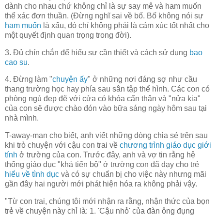
dành cho nhau chứ không chỉ là sự say mê và ham muốn
thể xác đơn thuần. (Đừng nghĩ sai về bố. Bố không nói sự
ham muốn
là xấu, đó chỉ không phải là cảm xúc tốt nhất cho
một quyết định quan trọng trong đời).
3. Đủ chín chắn để hiểu sự cần thiết và cách sử dụng
bao
cao su
.
4. Đừng làm "
chuyện ấy
" ở những nơi đáng sợ như cầu
thang trường học hay phía sau sân tập thể hình. Các con có
phòng ngủ đẹp đẽ với cửa có khóa cẩn thận và "nửa kia"
của con sẽ được chào đón vào bữa sáng ngày hôm sau tại
nhà mình.
T-away-man cho biết, anh viết những dòng chia sẻ trên sau
khi trò chuyện với cậu con trai về
chương trình giáo dục giới
tính
ở trường của con. Trước đây, anh và vợ tin rằng hệ
thống giáo dục "khá tiến bộ" ở trường con đã dạy cho trẻ
hiểu về tình dục
và có sự chuẩn bị cho việc này nhưng mãi
gần đây hai người mới phát hiện hóa ra không phải vậy.
"Từ con trai, chúng tôi mới nhận ra rằng, nhận thức của bọn
trẻ về chuyện này chỉ là: 1. 'Cậu nhỏ' của đàn ông đụng