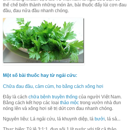
thể chế biến thành những món ăn, bài thuốc đẩy lùi cơn đau
đầu, đau nửa đầu nhanh chóng.
Một số bài thuốc hay từ ngải cứu:
Chữa đau đầu, cảm cúm, ho bằng cách xông hơi
Đây là cách
chữa bệnh truyền thống
của người Việt Nam.
Bằng cách kết hợp các loại
thảo mộc
trong vườn nhà đun
nóng lên và xông hơi sẽ trị dứt cơn đau nhanh chóng.
Nguyên liệu: Lá ngải cứu, lá khuynh diệp, lá
bưởi
, lá sả...
Thực hiện: Tỷ lệ 3:1:1, đun sôi 1 lít nước với tất cả thảo