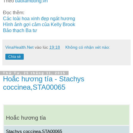
Theo
baolamdong.vn
Đọc thêm:
Các loài hoa xinh đẹp ngát hương
Hình ảnh gợi cảm của Kelly Brook
Bảo thạch Ba tư
VinaHealth.Net
vào lúc
19:18
Không có nhận xét nào:
Chia sẻ
Thứ Tư, 25 tháng 11, 2015
Hoắc hương tía - Stachys
coccinea,STA00065
Hoắc hương tía
Stachys coccinea,STA00065