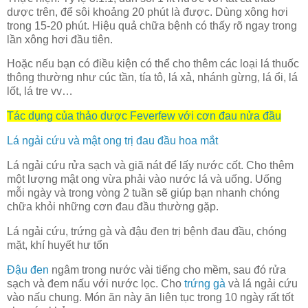
dược trên, để sôi khoảng 20 phút là được. Dùng xông hơi
trong 15-20 phút. Hiệu quả chữa bệnh có thấy rõ ngay trong
lần xông hơi đầu tiên.
Hoặc nếu bạn có điều kiện có thể cho thêm các loại lá thuốc
thông thường như cúc tần, tía tô, lá xả, nhánh gừng, lá ổi, lá
lốt, lá tre vv…
Tác dụng của thảo dược Feverfew với cơn đau nửa đầu
Lá ngải cứu và mật ong trị đau đầu hoa mắt
Lá ngải cứu rửa sạch và giã nát để lấy nước cốt. Cho thêm
một lượng mật ong vừa phải vào nước lá và uống. Uống
mỗi ngày và trong vòng 2 tuần sẽ giúp bạn nhanh chóng
chữa khỏi những cơn đau đầu thường gặp.
Lá ngải cứu, trứng gà và đậu đen trị bệnh đau đầu, chóng
mặt, khí huyết hư tổn
Đậu đen
ngâm trong nước vài tiếng cho mềm, sau đó rửa
sạch và đem nấu với nước lọc. Cho
trứng gà
và lá ngải cứu
vào nấu chung. Món ăn này ăn liên tục trong 10 ngày rất tốt