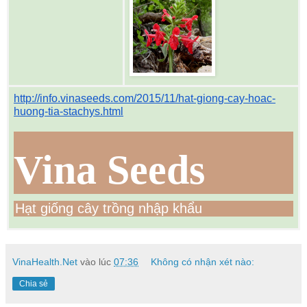
http://info.vinaseeds.com/2015/11/hat-giong-cay-hoac-
huong-tia-stachys.html
Vina Seeds
Hạt giống cây trồng nhập khẩu
VinaHealth.Net
vào lúc
07:36
Không có nhận xét nào:
Chia sẻ