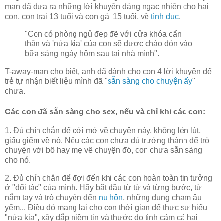
man đã đưa ra những lời khuyên đáng ngạc nhiên cho hai
con, con trai 13 tuổi và con gái 15 tuổi, về
tình dục
.
"Con có phòng ngủ đẹp đẽ với cửa khóa cẩn
thận và 'nửa kia' của con sẽ được chào đón vào
bữa sáng ngày hôm sau tại nhà mình".
T-away-man cho biết, anh đã dành cho con 4 lời khuyên để
trẻ tự nhận biết liệu mình đã "
sẵn sàng cho chuyện ấy
"
chưa.
Các con đã sẵn sàng cho sex, nếu và chỉ khi các con:
1. Đủ chín chắn để cởi mở về chuyện này, không lén lút,
giấu giếm về nó. Nếu các con chưa đủ trưởng thành để trò
chuyện với bố hay mẹ về chuyện đó, con chưa sẵn sàng
cho nó.
2. Đủ chín chắn để đợi đến khi các con hoàn toàn tin tưởng
ở "đối tác" của mình. Hãy bắt đầu từ từ và từng bước, từ
nắm tay và trò chuyện đến
nụ hôn
, những đụng chạm âu
yếm... Điều đó mang lại cho con thời gian để thực sự hiểu
"nửa kia", xây đắp niềm tin và thước đo tình cảm cả hai