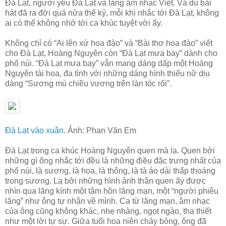
Đà Lạt, người yêu Đà Lạt và làng âm nhạc Việt. Và dù bài
hát đã ra đời quá nửa thế kỷ, mỗi khi nhắc tới Đà Lạt, không
ai có thể không nhớ tới ca khúc tuyệt vời ấy.
Không chỉ có “Ai lên xứ hoa đào” và “Bài thơ hoa đào” viết
cho Đà Lạt, Hoàng Nguyên còn “Đà Lạt mưa bay” dành cho
phố núi. “Đà Lạt mưa bay” vẫn mang dáng dấp một Hoàng
Nguyên tài hoa, đa tình với những dáng hình thiếu nữ dịu
dàng “Sương mù chiều vương trên làn tóc rối”.
Đà Lạt vào xuân
. Ảnh: Phan Văn Em
Đà Lạt trong ca khúc Hoàng Nguyên quen mà lạ. Quen bởi
những gì ông nhắc tới đều là những điều đặc trưng nhất của
phố núi, là sương, là hoa, là thông, là tà áo dài thấp thoáng
trong sương. Lạ bởi những hình ảnh thân quen ấy được
nhìn qua lăng kính một tâm hồn lãng mạn, một “người phiêu
lãng” như ông tự nhận về mình. Ca từ lãng mạn, âm nhạc
của ông cũng không khác, nhẹ nhàng, ngọt ngào, tha thiết
như một lời tự sự. Giữa tuổi hoa niên cháy bỏng, ông đã