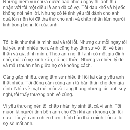
Nhưng niềm vui chưa được bao nhiêu ngày thì anh thú
nhận với tôi một điều là anh đã có vợ. Tôi đau khổ và bị sốc
không nói nên lời. Nhưng có lẽ tình yêu tôi dành cho anh
quá lớn nên tôi đã tha thứ cho anh và chấp nhận làm người
tình trong bóng tối của anh.
Tôi biết như thế là mình sai và tội lỗi. Nhưng cứ mỗi ngày tôi
lại yêu anh nhiều hơn. Anh cũng hay tâm sự với tôi về bản
thân và gia đình mình. Theo anh nói thì anh có một gia đình
nhỏ, một cô vợ xinh xắn, có học thức. Nhưng vì nhiều lý do
và mâu thuẫn nên giữa họ có khoảng cách.
Càng gặp nhiều, càng tâm sự nhiều thì tôi lại càng yêu anh
thật nhiều. Tôi đồng cảm cùng anh từ bản thân cho đến gia
đình. Nhìn vẻ mặt mệt mỏi và căng thẳng những lúc anh suy
nghĩ, tôi thấy thương anh vô cùng.
Vì yêu thương nên tôi chấp nhận hy sinh tất cả vì anh. Tôi
muốn là người tình bên anh cho đến khi anh không cần tôi
nữa. Tôi yêu anh nhiều hơn chính bản thân mình.Tôi rất lo
sợ sẽ mất anh.