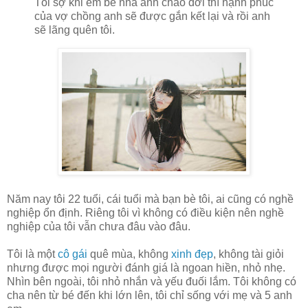
Tôi sợ khi em bé nhà anh chào đời thì hạnh phúc
của vợ chồng anh sẽ được gắn kết lại và rồi anh
sẽ lãng quên tôi.
Năm nay tôi 22 tuổi, cái tuổi mà bạn bè tôi, ai cũng có nghề
nghiệp ổn định. Riêng tôi vì không có điều kiện nên nghề
nghiệp của tôi vẫn chưa đâu vào đâu.
Tôi là một
cô gái
quê mùa, không
xinh đẹp
, không tài giỏi
nhưng được mọi người đánh giá là ngoan hiền, nhỏ nhẹ.
Nhìn bên ngoài, tôi nhỏ nhắn và yếu đuối lắm. Tôi không có
cha nên từ bé đến khi lớn lên, tôi chỉ sống với mẹ và 5 anh