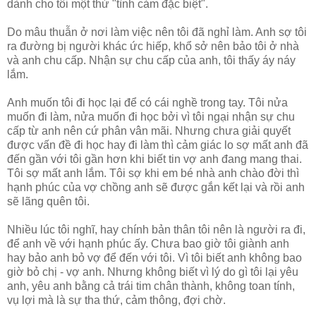
dành cho tôi một thứ "tình cảm đặc biệt".
Do mâu thuẫn ở nơi làm việc nên tôi đã nghỉ làm. Anh sợ tôi
ra đường bị người khác ức hiếp, khổ sở nên bảo tôi ở nhà
và anh chu cấp. Nhận sự chu cấp của anh, tôi thấy áy náy
lắm.
Anh muốn tôi đi học lại để có cái nghề trong tay. Tôi nửa
muốn đi làm, nửa muốn đi học bởi vì tôi ngại nhận sự chu
cấp từ anh nên cứ phân vân mãi. Nhưng chưa giải quyết
được vấn đề đi học hay đi làm thì cảm giác lo sợ mất anh đã
đến gần với tôi gần hơn khi biết tin vợ anh đang mang thai.
Tôi sợ mất anh lắm. Tôi sợ khi em bé nhà anh chào đời thì
hạnh phúc của vợ chồng anh sẽ được gắn kết lại và rồi anh
sẽ lãng quên tôi.
Nhiều lúc tôi nghĩ, hay chính bản thân tôi nên là người ra đi,
để anh về với hạnh phúc ấy. Chưa bao giờ tôi giành anh
hay bảo anh bỏ vợ để đến với tôi. Vì tôi biết anh không bao
giờ bỏ chị - vợ anh. Nhưng không biết vì lý do gì tôi lại yêu
anh, yêu anh bằng cả trái tim chân thành, không toan tính,
vụ lợi mà là sự tha thứ, cảm thông, đợi chờ.