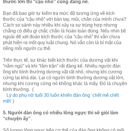
thước lớn thì “cậu nhỏ” cũng đáng nể.
Bạn đã bao giờ tự kiểm tra mức độ tương ứng về kích
thước của “cậu nhỏ” với bàn tay, mũi, chân của mình chưa?
Cách so sánh này nhiều khi xảy ra sự trùng hợp nhưng
chẳng có điều gì chắc chắn là hoàn toàn đúng. Nếu nhìn bề
ngoài để xét đoán kích thước của “cậu nhỏ” thì vẫn chưa
phát hiện ra một quy luật chung. Nó vẫn còn là bí mật của
riêng mỗi người cụ thể.
Trên thực tế, sự khác biệt kích thước của dương vật khi
“nằm ngủ” và khi “lâm trận” rất đáng kể. Nhiều người đàn
ông khi bình thường dương vật rất nhỏ, nhưng khi cương
cứng lại khá dài. Lại có người bình thường dương vật lớn,
nhưng khi cương cứng nó không khác là mấy. Đó là chuyện
bình thường. (
Lý do phụ nữ tuổi 30 luôn khiến đàn ông ‘chết mê chết
mệt’
)
5. Người đàn ông có nhiều lông ngực thì sẽ giỏi làm
“chuyện ấy”
.
Số lượng lông ngực trên cơ thể của đàn ông không có mối