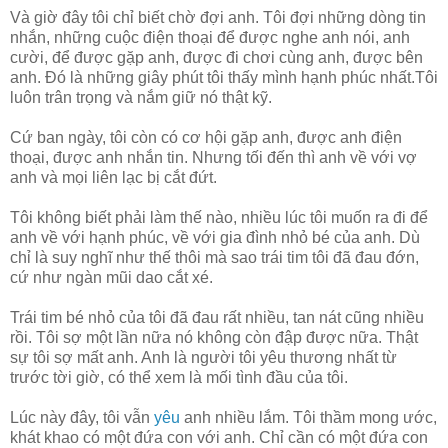
Và giờ đây tôi chỉ biết chờ đợi anh. Tôi đợi những dòng tin
nhắn, những cuộc điện thoại để được nghe anh nói, anh
cười, để được gặp anh, được đi chơi cùng anh, được bên
anh. Đó là những giây phút tôi thấy mình hạnh phúc nhất.Tôi
luôn trân trọng và nắm giữ nó thật kỹ.
Cứ ban ngày, tôi còn có cơ hội gặp anh, được anh điện
thoại, được anh nhắn tin. Nhưng tối đến thì anh về với vợ
anh và mọi liên lạc bị cắt đứt.
Tôi không biết phải làm thế nào, nhiều lúc tôi muốn ra đi để
anh về với hạnh phúc, về với gia đình nhỏ bé của anh. Dù
chỉ là suy nghĩ như thế thôi mà sao trái tim tôi đã đau đớn,
cứ như ngàn mũi dao cắt xé.
Trái tim bé nhỏ của tôi đã đau rất nhiều, tan nát cũng nhiều
rồi. Tôi sợ một lần nữa nó không còn đập được nữa. Thật
sự tôi sợ mất anh. Anh là người tôi yêu thương nhất từ
trước tời giờ, có thể xem là mối tình đầu của tôi.
Lúc này đây, tôi vẫn
yêu
anh nhiều lắm. Tôi thầm mong ước,
khát khao có một đứa con với anh. Chỉ cần có một đứa con