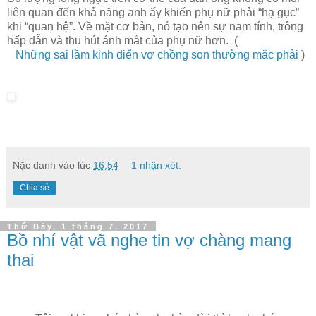
liên quan đến khả năng anh ấy khiến phụ nữ phải “hạ gục”
khi “quan hệ”. Về mặt cơ bản, nó tạo nên sự nam tính, trông
hấp dẫn và thu hút ánh mắt của phụ nữ hơn. (
Những sai lầm kinh điển vợ chồng son thường mắc phải
)
Nặc danh
vào lúc
16:54
1 nhận xét:
Chia sẻ
Thứ Bảy, 1 tháng 7, 2017
Bồ nhí vật vã nghe tin vợ chàng mang
thai