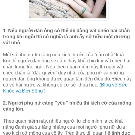
1. Nếu người đàn ông có thể dễ dàng vắt chéo hai chân
trong khi ngồi thì có nghĩa là anh ấy sở hữu một dương
vật nhỏ.
Một số phụ nữ tin rằng nếu kích thước của “cậu nhỏ” khá
lớn thì người đàn ông sẽ cảm thấy khó chịu khi vắt chéo hai
chân trong lúc ngồi. Nếu theo quan niệm này thì ngồi vắt
chéo chân là “đặc quyền” duy nhất của phụ nữ và những
người đàn ông không được quan tâm đến điều đó. Điều này
có vẻ hài hước và không có cơ sở khoa học. (
Blog về Sức
Khỏe và Đời Sống )
2. Người phụ nữ càng “yêu” nhiều thì kích cỡ của mông
càng lớn.
Theo quan niệm này, nhiều người tự cho mình là có khả
năng đánh giá sự lăng nhăng của một người phụ nữ dựa
vào kích cỡ mông của cô ấy. Trên thực tế, quan hệ
tình dục