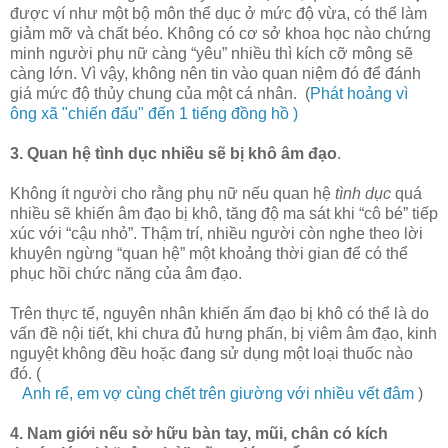
được ví như một bộ môn thể dục ở mức độ vừa, có thể làm
giảm mỡ và chất béo. Không có cơ sở khoa học nào chứng
minh người phụ nữ càng “yêu” nhiều thì kích cỡ mông sẽ
càng lớn. Vì vậy, không nên tin vào quan niệm đó để đánh
giá mức độ thủy chung của một cá nhân. (
Phát hoảng vì
ông xã "chiến đấu" đến 1 tiếng đồng hồ )
3. Quan hệ tình dục nhiều sẽ bị khô âm đạo
.
Không ít người cho rằng phụ nữ nếu quan hệ
tình dục
quá
nhiều sẽ khiến âm đạo bị khô, tăng độ ma sát khi “cô bé” tiếp
xúc với “cậu nhỏ”. Thậm trí, nhiều người còn nghe theo lời
khuyên ngừng “quan hệ” một khoảng thời gian để có thể
phục hồi chức năng của âm đạo.
Trên thực tế, nguyên nhân khiến ấm đạo bị khô có thể là do
vấn đề nội tiết, khi chưa đủ hưng phấn, bị viêm âm đạo, kinh
nguyệt không đều hoặc đang sử dụng một loại thuốc nào
đó. (
Anh rể, em vợ cùng chết trên giường với nhiều vết đâm
)
4. Nam giới nếu sở hữu bàn tay, mũi, chân có kích