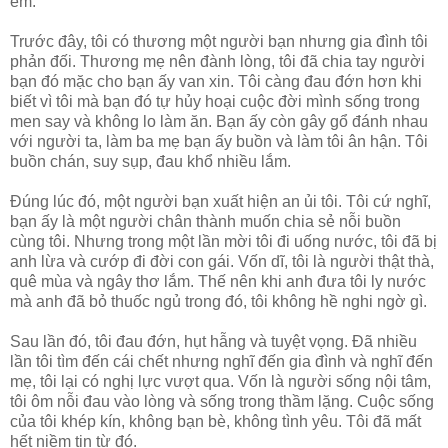
em.
Trước đây, tôi có thương một người bạn nhưng gia đình tôi
phản đối. Thương mẹ nên đành lòng, tôi đã chia tay người
bạn đó mặc cho bạn ấy van xin. Tôi càng đau đớn hơn khi
biết vì tôi mà bạn đó tự hủy hoại cuộc đời mình sống trong
men say và không lo làm ăn. Bạn ấy còn gây gổ đánh nhau
với người ta, làm ba mẹ bạn ấy buồn và làm tôi ân hận. Tôi
buồn chán, suy sụp, đau khổ nhiều lắm.
Đúng lúc đó, một người bạn xuất hiện an ủi tôi. Tôi cứ nghĩ,
bạn ấy là một người chân thành muốn chia sẻ nỗi buồn
cùng tôi. Nhưng trong một lần mời tôi đi uống nước, tôi đã bị
anh lừa và cướp đi đời con gái. Vốn dĩ, tôi là người thật thà,
quê mùa và ngây thơ lắm. Thế nên khi anh đưa tôi ly nước
mà anh đã bỏ thuốc ngủ trong đó, tôi không hề nghi ngờ gì.
Sau lần đó, tôi đau đớn, hụt hẫng và tuyệt vọng. Đã nhiều
lần tôi tìm đến cái chết nhưng nghĩ đến gia đình và nghĩ đến
mẹ, tôi lại có nghị lực vượt qua. Vốn là người sống nội tâm,
tôi ôm nỗi đau vào lòng và sống trong thầm lặng. Cuộc sống
của tôi khép kín, không bạn bè, không tình yêu. Tôi đã mất
hết niềm tin từ đó.