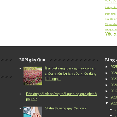
Thảo Dư
thông tiểu
trom
tinh
Trà Oolo
Trigonella
vung tro
Yêu &
30 Ngày Qua
Blog 
►
202
Ít ai biết rằng loại cây này còn ẩn
►
202
chứa nhiều lợi ích sức khỏe đáng
kinh ngạc.
►
202
►
202
►
201
Đàn ông nói về những thói quen họ cực ghét ở
►
201
phụ nữ
▼
201
Statin thường gây đau cơ?
►
t
►
t