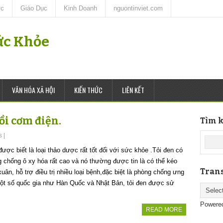
ức
Giáo Dục
Kinh Doanh
nguontinviet.com
Sức Khỏe
VĂN HÓA XÃ HỘI
KIẾN THỨC
LIÊN KẾT
ồi cơm điện.
Tìm k
s
|
được biết là loại thảo dược rất tốt đối với sức khỏe .Tỏi đen có
 chống ô xy hóa rất cao và nó thường được tin là có thể kéo
Trans
xuân, hỗ trợ điều trị nhiều loại bệnh,đặc biệt là phòng chống ưng
ột số quốc gia như Hàn Quốc và Nhật Bản, tỏi đen được sử
Powere
READ MORE