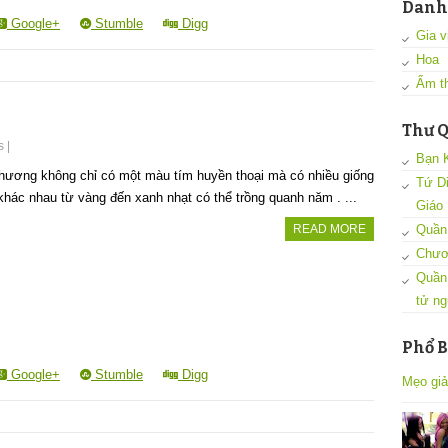
Danh
Google+
Stumble
Digg
Gia vi
Hoa
Ẩm t
Thư Q
s
|
Bạn 
hương không chỉ có một màu tím huyền thoại mà có nhiều giống
Tứ D
hác nhau từ vàng đến xanh nhạt có thể trồng quanh năm . ...
Giáo
Quần 
READ MORE
Chươ
Quần
tử ng
Phổ B
Google+
Stumble
Digg
Mẹo giả