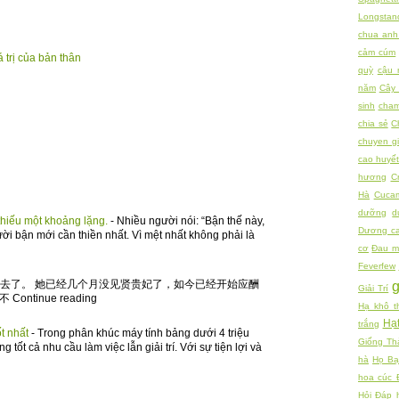
Longstan
chua anh
cảm cúm
 trị của bản thân
quỳ
cậu 
năm
Cây 
sinh
cham
chia sẻ
C
chuyen gi
cao huyế
hương
C
Hà
Cuca
dưỡng
d
thiếu một khoảng lặng.
-
Nhiều người nói: “Bận thế này,
Dương c
ười bận mới cần thiền nhất. Vì mệt nhất không phải là
cơ
Đau m
Feverfew
宫去了。 她已经几个月没见贤贵妃了，如今已经开始应酬
Giải Trí
tinue reading
Hạ khô t
Hạ
trắng
ốt nhất
-
Trong phân khúc máy tính bảng dưới 4 triệu
Giống Th
tốt cả nhu cầu làm việc lẫn giải trí. Với sự tiện lợi và
hà
Họ Bạ
hoa cúc 
Hỏi Đáp