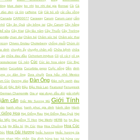
ding
blue daisy
bo nhi
bo nhi dai gia
Bonsai
Cà
Cà
 đào đen
cà tím
caffeine
Cải
Cải bó xôi
cải cầu vồng
Canada
CAR00077
Caraway
Carum
Carum carvi
cẩm
nhỏ
Cây ăn Quả
cây bông tai
Cây Carum
Cây hằng
kế sữa
Cây Kiwi
Cây lâu năm
Cây Thuốc
Cây Trường
omilla
chan dai
Chăm bé
Chăm sóc bé
Chăm sóc thai
hicory
Chives Grolau
Chokeberry
chống muỗi
Chùm ớt
a dinh
chuyện ấy
chuyện chăn gối
Chữa bệnh
chữa
t áp
chữa đau đầu
Cichorium intybus
Cỏ
cỏ cà ri
cỏ xạ
Cúc
rassulaceae
Củ nén
Cúc áo hoa vàng
Cúc Bạc
melon
Cucurbita
Cucurbita pepo
Cuộc sống
Dền
dinh
ụng cụ đàn ông
Dưa chuột
Dưa hấu nhỏ Mexico
Đàn Ông
am Cúc
Dương đào
Đào ruột xanh
đau
ắt đỏ
Đặc Biệt
Đậu
Đậu Hoà Lan
Featured
Fenugreek
German Chamomile
Gia vị
giai đoạn đầu đời
giải nhiệt
Giới Tính
giảm cân
Giấc Mơ Sương Mù
hảo
hanh phuc
hanh phuc gia dinh
hành tăm
Hành
t Giống Hoa
Hạt Giống Rau
Hạt Giống Rau Quả
Hạt
ảo Mộc
Hạt giống Tí Hon
Hạt Methi
HERB
ho
họ Bạc
Hoa Cúc
c hà
Họ Bầu bí
Họ Cúc
Hoa
Hoa Chuông
Hoa Oải Hương
Đức
hoắc hương
Hoắc hương tía
hon nhan
Hôn nhân Gia đình
húng bạc hà
húng cay