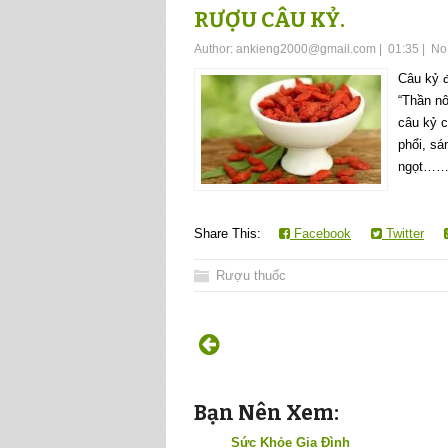
RƯỢU CÂU KỶ.
Author:
ankieng2000@gmail.com
|
01:35
|
No
Câu kỷ đ
“Thần nô
câu kỷ c
phổi, s
ngọt…….
Share This:
Facebook
Twitter
Rượu thuốc
Bạn Nên Xem:
Sức Khỏe Gia Đình