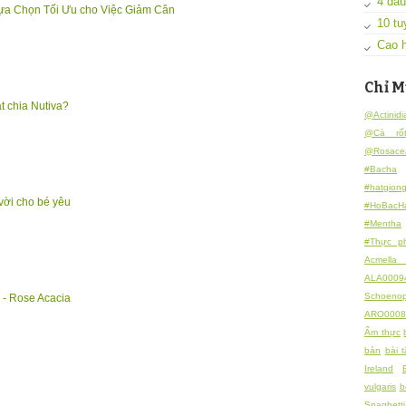
4 dấu
ựa Chọn Tối Ưu cho Việc Giảm Cân
10 tu
Cao h
Chỉ M
ạt chia Nutiva?
@Actinidi
@Cà rố
@Rosace
#Bacha
#hatgion
 vời cho bé yêu
#HoBacH
#Mentha
#Thực p
Acmella 
ALA0009
Schoeno
 Rose Acacia
ARO0008
Ẩm thực
bản
bài 
Ireland
vulgaris
b
Spaghett