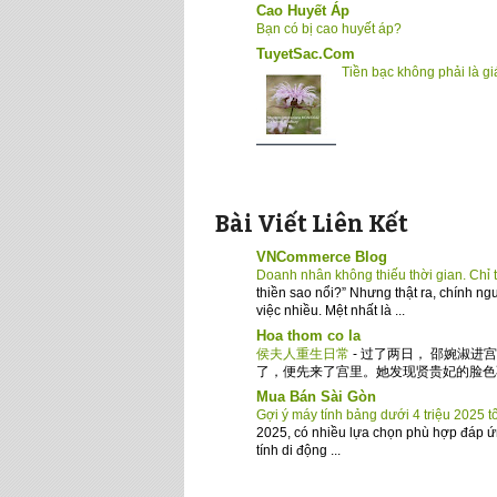
Cao Huyết Áp
Bạn có bị cao huyết áp?
TuyetSac.Com
Tiền bạc không phải là giá
Bài Viết Liên Kết
VNCommerce Blog
Doanh nhân không thiếu thời gian. Chỉ 
thiền sao nổi?” Nhưng thật ra, chính ng
việc nhiều. Mệt nhất là ...
Hoa thom co la
侯夫人重生日常
-
过了两日， 邵婉淑进
了，便先来了宫里。她发现贤贵妃的脸色不 Con
Mua Bán Sài Gòn
Gợi ý máy tính bảng dưới 4 triệu 2025 t
2025, có nhiều lựa chọn phù hợp đáp ứng 
tính di động ...