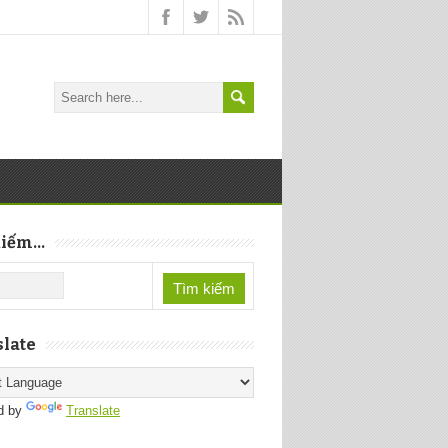
iếm...
late
d by
Translate