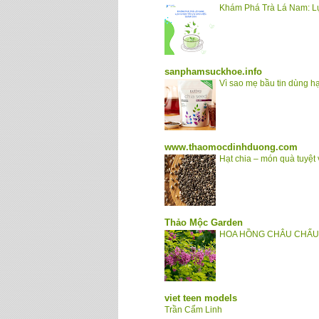
Khám Phá Trà Lá Nam: L
sanphamsuckhoe.info
Vì sao mẹ bầu tin dùng h
www.thaomocdinhduong.com
Hạt chia – món quà tuyệt
Thảo Mộc Garden
HOA HỒNG CHÂU CHẤU -
viet teen models
Trần Cẩm Linh