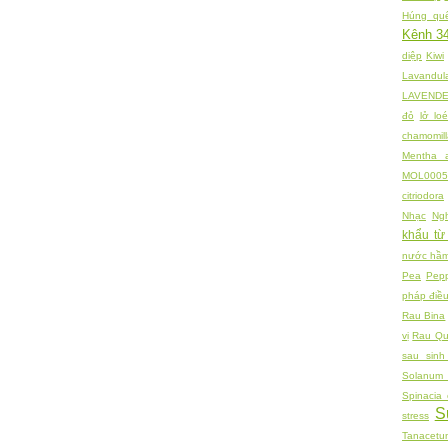
Húng quế
Kênh 3
diệp
Kiwi
Lavandul
LAVEND
đỏ
lở loé
chamomill
Mentha a
MOL0005
citriodora
Nhạc
Ng
khẩu từ
nước hâ
Pea
Pepp
pháp điều 
Rau Bina
vị
Rau Q
sau sin
Solanum 
Spinacia 
S
stress
Tanacetu