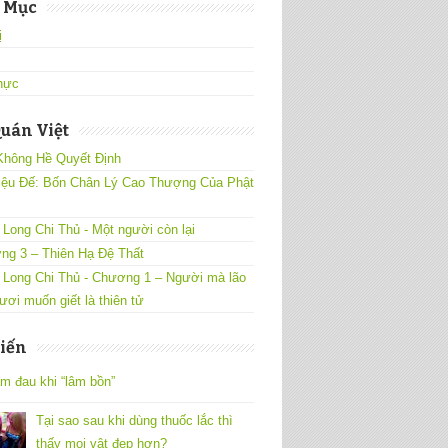
 Mục
̣
hực
uán Việt
Không Hề Quyết Định
iệu Đế: Bốn Chân Lý Cao Thượng Của Phật
Long Chi Thủ - Một người còn lại
ng 3 – Thiên Hạ Đệ Thất
 Long Chi Thủ - Chương 1 – Người mà lão
ươi muốn giết là thiên tử
iến
m đau khi “lâm bồn”
Tại sao sau khi dùng thuốc lắc thì
thấy mọi vật đẹp hơn?