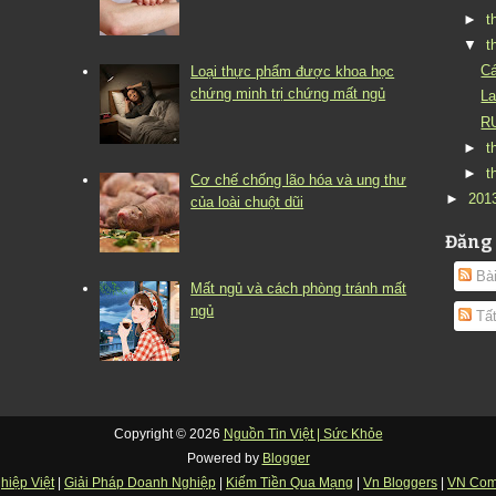
►
t
▼
t
Cá
Loại thực phẩm được khoa học
chứng minh trị chứng mất ngủ
La
R
►
t
►
t
Cơ chế chống lão hóa và ung thư
►
201
của loài chuột dũi
Đăng
Bài
Mất ngủ và cách phòng tránh mất
ngủ
Tất
Copyright ©
2026
Nguồn Tin Việt | Sức Khỏe
Powered by
Blogger
hiệp Việt
|
Giải Pháp Doanh Nghiệp
|
Kiếm Tiền Qua Mạng
|
Vn Bloggers
|
VN Com