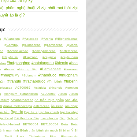
 hiệu của trẻ tự kỷ
yệt phẩm nghệ thuật vĩ đại nhất mọi thời đại
uyết áp là gì?
ục
a
@Alangium
@Apiaceae
@Aronia
@Bignoniaceae
t
@Camquy
@Cornaceae
@Lamiaceae
@Malva
ae
#Actinidiaceae
#Amaryllidaceae
#Asteraceae
#CayAnTrai
#Caycanh
#caygiavi
#caylaunam
#hatgionghoa
#hatgiongrau
#hiemla
#hoa
gdau
#Lamiaceae
a
#hocuc
#Hương liệu
#lamvuon
#thaoduoc
#nhaptuMy
#thucpham
#Solanum
#trangtri
#trathaoduoc
#tribenh
hẩm
#Trị bệnh
oleracea
ACT00087
Actinidia chinensis
Aeonium
4
Alangium platanifolium
ALL00069
Allium
Allium
prasum
Amaranthaceae
An toàn thực phẩm
Anh đào
8
Aronia melanocarpa
Asteraceae
ăn kiêng
âm nhạc
Bạc Hà
bà bầu
Bạc hà á
Bạc hà chanh
bạc hà nhật
tập Kegel
Bài thơ hoa đào
bao phu nu
Bầu
Bells of
Bells-of-Ireland
BET00054
BET100054
Beta
Beta
ệnh mạn tính
Bệnh thận
bệnh tim mạch
Bí
bí mì Ý
Bí
i Tivoli
Black Chokeberry
Blog
Bloomsdale