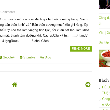
 Comments
|
Công dụ
ược mọi người ca ngợi đánh giá là thuốc cường tráng. Sách
tím
ng bản thảo kinh” và ” Bản thảo cương muc” đều ghi rằng: lấy
hế rượu có thể làm vượng tinh lực, hồi xuân bất lão, làm khỏe
Yêu | X
áng mắt, thanh tâm dưỡng khí. Các vị:Câu kỷ tử………4 lạngVị
 4 lạngRượu……….. 3 chai Cách...
Bài tập
READ MORE
Google+
Stumble
Digg
Bách
HỆ Đ
TUỆ 
Googl
ở Go