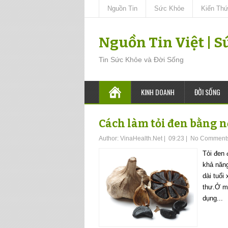
Nguồn Tin
Sức Khỏe
Kiến Th
Nguồn Tin Việt | 
Tin Sức Khỏe và Đời Sống
KINH DOANH
ĐỜI SỐNG
Cách làm tỏi đen bằng n
Author:
VinaHealth.Net
|
09:23
|
No Comment
Tỏi đen 
khả năng
dài tuổi 
thư.Ở m
dụng...