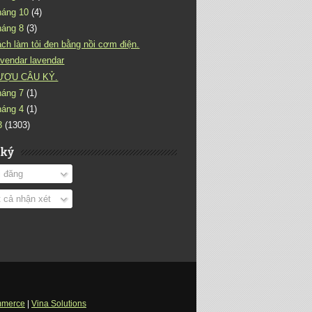
háng 10
(4)
háng 8
(3)
ch làm tỏi đen bằng nồi cơm điện.
vendar lavendar
ƯỢU CÂU KỶ.
háng 7
(1)
háng 4
(1)
3
(1303)
 ký
 đăng
 cả nhận xét
merce
|
Vina Solutions