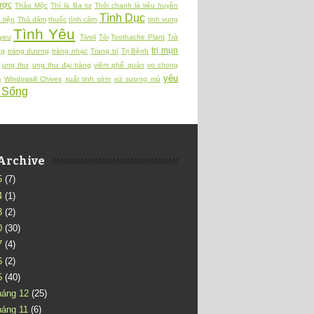
ợc
Thảo Mộc
Thì là Ba tư
Thôi chanh lá tiêu huyền
Tình Dục
 tiện
Thủ dâm
thuốc
tình cảm
tinh vung
Tình Yêu
 yeu
Tivoli
Tỏi
Toothache Plant
Trà
trị mụn
ng
tráng dương
tràng nhạc
Trang trí
Trị Bệnh
ung thư
ung thư đại tràng
viêm phế quản
vo chong
yêu
m
Windowsill Chives
xuất tinh sớm
xứ sương mù
 Sống
Archive
5
(7)
4
(1)
3
(2)
0
(30)
7
(4)
6
(2)
5
(40)
háng 12
(25)
háng 11
(6)