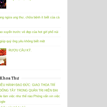
ng ngừa ung thư, chữa bệnh ít biết của cà
ao xuyến trước vẻ đẹp của hot girl phố núi
 giúp quý ông yêu không biết mệt
RƯỢU CÂU KỶ.
 Khoa Thư
IỀU HÀNH ĐẠO ĐỨC: GIAO THOA TRÍ
ĐÔNG TÂY TRONG QUẢN TRỊ HIỆN ĐẠI
e làm việc như thế nào:Phỏng vấn xin việc
ogle