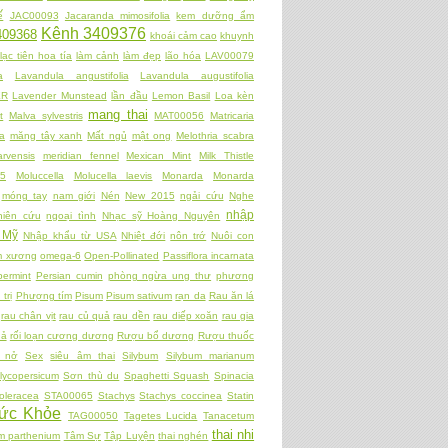
́
JAC00093
Jacaranda mimosifolia
kem dưỡng ẩm
Kênh 3409376
409368
khoái cảm cao
khuynh
lạc tiên hoa tía
làm cảnh
làm đẹp
lão hóa
LAV00079
a
Lavandula angustifolia
Lavandula augustifolia
ER
Lavender Munstead
lần đầu
Lemon Basil
Loa kèn
mang thai
t
Malva sylvestris
MAT00056
Matricaria
a
măng tây xanh
Mất ngủ
mật ong
Melothria scabra
rvensis
meridian fennel
Mexican Mint
Milk Thistle
5
Moluccella
Molucella laevis
Monarda
Monarda
móng tay
nam giới
Nén
New 2015
ngải cứu
Nghe
nhập
hiên cứu
ngoại tình
Nhạc sỹ Hoàng Nguyên
 Mỹ
Nhập khẩu từ USA
Nhiệt đới
nôn trớ
Nuôi con
̀m xương
omega-6
Open-Pollinated
Passiflora incarnata
ermint
Persian cumin
phòng ngừa ung thư
phương
trị
Phượng tím
Pisum
Pisum sativum
rạn da
Rau ăn lá
rau chân vịt
rau củ quả
rau dền
rau diếp xoăn
rau gia
uả
rối loạn cương dương
Rượu bổ dương
Rượu thuốc
h nở
Sex
siêu âm thai
Silybum
Silybum marianum
lycopersicum
Sơn thù du
Spaghetti Squash
Spinacia
oleracea
STA00065
Stachys
Stachys coccinea
Statin
ức Khỏe
TAG00050
Tagetes Lucida
Tanacetum
thai nhi
m parthenium
Tâm Sự
Tập Luyện
thai nghén