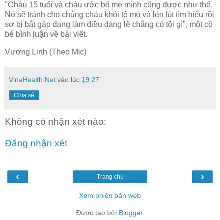
"Cháu 15 tuổi và cháu ước bố mẹ mình cũng được như thế.
Nó sẽ tránh cho chúng cháu khỏi tò mò và lén lút tìm hiểu rồi
sợ bị bắt gặp đang làm điều đáng lẽ chẳng có tội gì", một cô
bé bình luận về bài viết.
Vương Linh (Theo Mic)
VinaHealth.Net
vào lúc
19:27
Chia sẻ
Không có nhận xét nào:
Đăng nhận xét
‹
›
Trang chủ
Xem phiên bản web
Được tạo bởi
Blogger
.