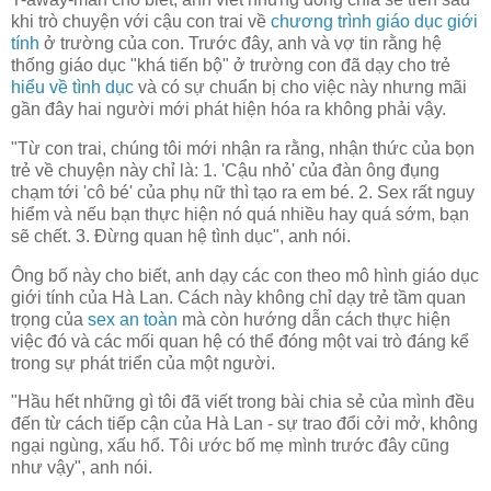
khi trò chuyện với cậu con trai về
chương trình giáo dục giới
tính
ở trường của con. Trước đây, anh và vợ tin rằng hệ
thống giáo dục "khá tiến bộ" ở trường con đã dạy cho trẻ
hiểu về tình dục
và có sự chuẩn bị cho việc này nhưng mãi
gần đây hai người mới phát hiện hóa ra không phải vậy.
"Từ con trai, chúng tôi mới nhận ra rằng, nhận thức của bọn
trẻ về chuyện này chỉ là: 1. 'Cậu nhỏ' của đàn ông đụng
chạm tới 'cô bé' của phụ nữ thì tạo ra em bé. 2. Sex rất nguy
hiểm và nếu bạn thực hiện nó quá nhiều hay quá sớm, bạn
sẽ chết. 3. Đừng quan hệ tình dục", anh nói.
Ông bố này cho biết, anh dạy các con theo mô hình giáo dục
giới tính của Hà Lan. Cách này không chỉ dạy trẻ tầm quan
trọng của
sex an toàn
mà còn hướng dẫn cách thực hiện
việc đó và các mối quan hệ có thể đóng một vai trò đáng kể
trong sự phát triển của một người.
"Hầu hết những gì tôi đã viết trong bài chia sẻ của mình đều
đến từ cách tiếp cận của Hà Lan - sự trao đổi cởi mở, không
ngại ngùng, xấu hổ. Tôi ước bố mẹ mình trước đây cũng
như vậy", anh nói.