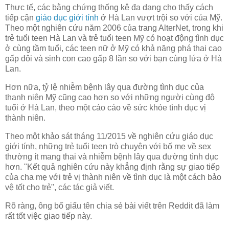
Thực tế, các bằng chứng thống kê đa dạng cho thấy cách
tiếp cận
giáo dục giới tính
ở Hà Lan vượt trội so với của Mỹ.
Theo một nghiên cứu năm 2006 của trang AlterNet, trong khi
trẻ tuổi teen Hà Lan và trẻ tuổi teen Mỹ có hoạt động tình dục
ở cùng tầm tuổi, các teen nữ ở Mỹ có khả năng phá thai cao
gấp đôi và sinh con cao gấp 8 lần so với bạn cùng lứa ở Hà
Lan.
Hơn nữa, tỷ lệ nhiễm bệnh lây qua đường tình dục của
thanh niên Mỹ cũng cao hơn so với những người cùng độ
tuổi ở Hà Lan, theo một cáo cáo về sức khỏe tình dục vị
thành niên.
Theo một khảo sát tháng 11/2015 về nghiên cứu giáo dục
giới tính, những trẻ tuổi teen trò chuyện với bố mẹ về sex
thường ít mang thai và nhiễm bệnh lây qua đường tình dục
hơn. "Kết quả nghiên cứu này khẳng định rằng sự giao tiếp
của cha mẹ với trẻ vị thành niên về tình dục là một cách bảo
vệ tốt cho trẻ", các tác giả viết.
Rõ ràng, ông bố giấu tên chia sẻ bài viết trên Reddit đã làm
rất tốt việc giao tiếp này.