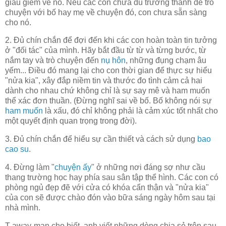
giấu giếm về nó. Nếu các con chưa đủ trưởng thành để trò
chuyện với bố hay mẹ về chuyện đó, con chưa sẵn sàng
cho nó.
2. Đủ chín chắn để đợi đến khi các con hoàn toàn tin tưởng
ở "đối tác" của mình. Hãy bắt đầu từ từ và từng bước, từ
nắm tay và trò chuyện đến
nụ hôn
, những đụng chạm âu
yếm... Điều đó mang lại cho con thời gian để thực sự hiểu
"nửa kia", xây đắp niềm tin và thước đo tình cảm cả hai
dành cho nhau chứ không chỉ là sự say mê và ham muốn
thể xác đơn thuần. (Đừng nghĩ sai về bố. Bố không nói sự
ham muốn
là xấu, đó chỉ không phải là cảm xúc tốt nhất cho
một quyết định quan trọng trong đời).
3. Đủ chín chắn để hiểu sự cần thiết và cách sử dụng
bao
cao su
.
4. Đừng làm "
chuyện ấy
" ở những nơi đáng sợ như cầu
thang trường học hay phía sau sân tập thể hình. Các con có
phòng ngủ đẹp đẽ với cửa có khóa cẩn thận và "nửa kia"
của con sẽ được chào đón vào bữa sáng ngày hôm sau tại
nhà mình.
T-away-man cho biết, anh viết những dòng chia sẻ trên sau