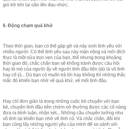
gió trở trời lại oằn lên đau nhức.
6. Động chạm quá khứ
Theo thời gian, bạn có thể gặp gỡ và nảy sinh tình yêu với
nhiều người. Có thể tình yêu sau này mặn nồng và mới đích
thực là một nửa trọn vẹn của bạn, thế nhưng trong khoảng
thời gian đó, chắc chắn bạn sẽ không tránh được câu hỏi
hay tò mò của người ấy về người tình đầu tiên (dù là vô tình
hay cố ý)... Dù bạn có muốn trả lời hay không thì những thắc
mắc đó khiến bạn nhớ về quá khứ, về mối tình đầu.
Hay chỉ đơn giản là trong những cuộc trò chuyện với bạn
bè, chuyện tình đầu tiên chớm nở thường được các cô nàng
đưa ra bình luận, nhận xét... Những câu chuyện tưởng như
vô tình lại khiến bạn nhớ về tình cũ. Và chắc chắn, đôi khi
bạn cũng lấy những người yêu của mình để so sánh với