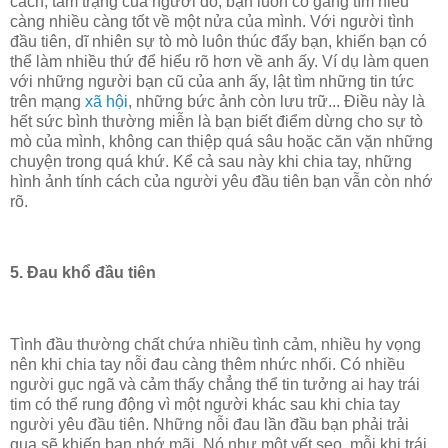
cách, tâm trạng của người đó, bạn luôn cố gắng tìm hiểu
càng nhiều càng tốt về một nửa của mình. Với người tình
đầu tiên, dĩ nhiên sự tò mò luôn thúc đẩy bạn, khiến bạn có
thể làm nhiều thứ để hiểu rõ hơn về anh ấy. Ví dụ làm quen
với những người bạn cũ của anh ấy, lật tìm những tin tức
trên mạng
xã hội
, những bức ảnh còn lưu trữ... Điều này là
hết sức bình thường miễn là bạn biết điểm dừng cho sự tò
mò của mình, không can thiệp quá sâu hoặc căn vặn những
chuyện trong quá khứ. Kể cả sau này khi chia tay, những
hình ảnh tính cách của người yêu đầu tiên bạn vẫn còn nhớ
rõ.
5. Đau khổ đầu tiên
Tình đầu thường chất chứa nhiều tình cảm, nhiều hy vọng
nên khi chia tay nỗi đau càng thêm nhức nhối. Có nhiều
người gục ngã và cảm thấy chẳng thể tin tưởng ai hay trái
tim có thể rung động vì một người khác sau khi chia tay
người yêu đầu tiên. Những nỗi đau lần đầu bạn phải trải
qua sẽ khiến bạn nhớ mãi. Nó như một vết sẹo, mỗi khi trái