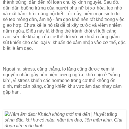
thành trứng, dẫn đến rối loạn chu kỳ kinh nguyệt. Sau đó,
dần dần buồng trứng của người phụ nữ bị xơ hóa, teo nhỏ
và mất hẳn chức năng nội tiết. Lúc này, niêm mạc sinh dục
sẽ teo mỏng dần, âm hộ - âm đạo khô nên rất khó trong việc
giao hợp. Chưa kể là nó rất dễ bị xây xước và viêm nhiễm
nấm ngứa. Điều này là không thể tránh khỏi vì tuổi càng
cao, sức đề kháng của cơ thể đối với vi khuẩn càng giảm
sút khiến cho các loại vi khuẩn dễ xâm nhập vào cơ thể, đặc
biệt là âm đạo.
Ngoài ra, stress, căng thẳng, lo lắng cũng được xem là
nguyên nhân gây nên hiện tượng ngứa, khó chịu ở "vùng
kín", vì stress khiến các hormone trong cơ thể không ổn
định, mất cân bằng, cũng khiến khu vực âm đạo nhạy cảm
gặp hạn.