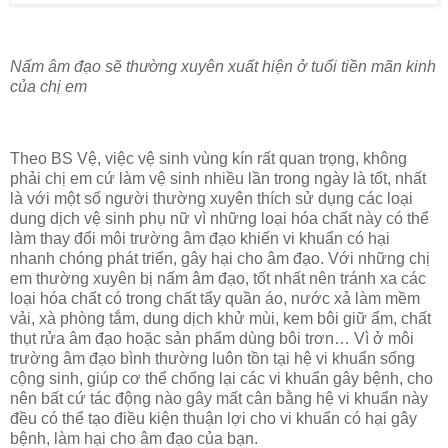
Nấm âm đạo sẽ thường xuyên xuất hiện ở tuổi tiền mãn kinh
của chị em
Theo BS Vệ, việc vệ sinh vùng kín rất quan trọng, không
phải chị em cứ làm vệ sinh nhiều lần trong ngày là tốt, nhất
là với một số người thường xuyên thích sử dụng các loại
dung dịch vệ sinh phụ nữ vì những loại hóa chất này có thể
làm thay đổi môi trường âm đạo khiến vi khuẩn có hại
nhanh chóng phát triển, gây hại cho âm đạo. Với những chị
em thường xuyên bị nấm âm đạo, tốt nhất nên tránh xa các
loại hóa chất có trong chất tẩy quần áo, nước xả làm mềm
vải, xà phòng tắm, dung dịch khử mùi, kem bôi giữ ẩm, chất
thụt rửa âm đạo hoặc sản phẩm dùng bôi trơn… Vì ở môi
trường âm đạo bình thường luôn tồn tại hệ vi khuẩn sống
cộng sinh, giúp cơ thể chống lại các vi khuẩn gây bệnh, cho
nên bất cứ tác động nào gây mất cân bằng hệ vi khuẩn này
đều có thể tạo điều kiện thuận lợi cho vi khuẩn có hại gây
bệnh, làm hại cho âm đạo của bạn.