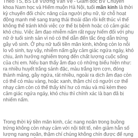
Theo TS, BS Lê Vương Văn Vệ - Giám đốc BV Chuyên
khoa Nam học và Hiếm muộn Hà Nội, tuổi
mãn kinh
là thời
kỳ chuyển đổi chức năng của người phụ nữ, từ chỗ hoạt
động mạnh mẽ sang trạng thái thoái dần rồi kết thúc vì thế
không thể tránh khỏi việc cơ thể bị bệnh hoặc có cảm giác
khó chịu. Việc âm đạo nhiễm nấm rất nguy hiểm đối với phụ
nữ ở tuổi sinh sản vì nó có thể dẫn đến tắc ống dẫn trứng
gây vô sinh. Ở phụ nữ tuổi tiền mãn kinh, không còn lo nỗi
lo vô sinh, tuy vậy, nhiễm nấm gây cảm giác ngứa ngáy, khó
chịu, ảnh hưởng nghiêm trọng đến chất lượng cuộc sống
của chị em. Nếu bạn thấy âm đạo có những biểu hiện như:
ra nhiều huyết trắng sánh đặc, màu trắng lợn cợn, đóng
thành mảng, gây ngứa, rát nhiều, ngoài ra dịch âm đạo còn
có thể có màu vàng, hoặc xanh, thậm chí có người cơ thể
nhạy cảm còn có thể thấy khí hư có máu và mủ kèm theo
cảm giác ngứa ngáy, khó chịu thì chính xác là bạn đã bị
nhiếm nấm.
Trong thời kỳ tiền
mãn kinh
, các nang noãn trong buồng
trứng không còn nhạy cảm với nội tiết tố, nên giảm hẳn số
lượng nang noãn, thậm chí chúng không chín được để rụng