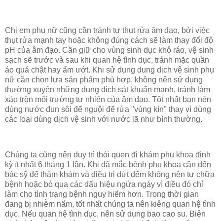
Chị em phụ nữ cũng cần tránh tự thụt rửa âm đạo, bởi việc
thụt rửa mạnh tay hoặc không đúng cách sẽ làm thay đổi độ
pH của âm đạo. Cần giữ cho vùng sinh dục khô ráo, vệ sinh
sạch sẽ trước và sau khi quan hệ tình dục, tránh mặc quần
áo quá chật hay ẩm ướt. Khi sử dụng dung dịch vệ sinh phụ
nữ cần chọn lựa sản phẩm phù hợp, không nên sử dụng
thường xuyên những dung dịch sát khuẩn mạnh, tránh làm
xáo trộn môi trường tự nhiên của âm đạo. Tốt nhất bạn nên
dùng nước đun sôi để nguội để rửa "vùng kín" thay vì dùng
các loại dùng dịch vệ sinh với nước lã như bình thường.
Chúng ta cũng nên duy trì thói quen đi khám phụ khoa định
kỳ ít nhất 6 tháng 1 lần. Khi đã mắc bệnh phụ khoa cần đến
bác sỹ để thăm khám và điều trị dứt đểm không nên tự chữa
bệnh hoặc bỏ qua các dấu hiệu ngứa ngáy vì điều đó chỉ
làm cho tình trạng bệnh nguy hiểm hơn. Trong thời gian
đang bị nhiễm nấm, tốt nhất chúng ta nên kiêng quan hệ tình
dục. Nếu quan hệ tình dục, nên sử dụng bao cao su. Biện