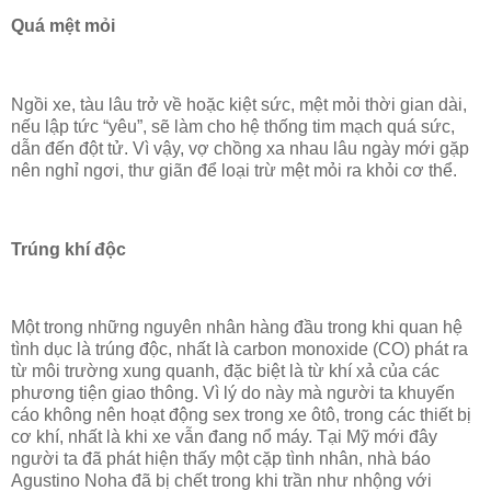
Quá mệt mỏi
Ngồi xe, tàu lâu trở về hoặc kiệt sức, mệt mỏi thời gian dài,
nếu lập tức “yêu”, sẽ làm cho hệ thống tim mạch quá sức,
dẫn đến đột tử. Vì vậy, vợ chồng xa nhau lâu ngày mới gặp
nên nghỉ ngơi, thư giãn để loại trừ mệt mỏi ra khỏi cơ thể.
Trúng khí độc
Một trong những nguyên nhân hàng đầu trong khi quan hệ
tình dục là trúng độc, nhất là carbon monoxide (CO) phát ra
từ môi trường xung quanh, đặc biệt là từ khí xả của các
phương tiện giao thông. Vì lý do này mà người ta khuyến
cáo không nên hoạt động sex trong xe ôtô, trong các thiết bị
cơ khí, nhất là khi xe vẫn đang nổ máy. Tại Mỹ mới đây
người ta đã phát hiện thấy một cặp tình nhân, nhà báo
Agustino Noha đã bị chết trong khi trần như nhộng với