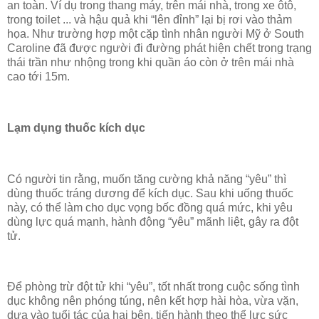
an toàn. Ví dụ trong thang máy, trên mái nhà, trong xe ôtô,
trong toilet ... và hậu quả khi “lên đỉnh” lại bị rơi vào thảm
họa. Như trường hợp một cặp tình nhân người Mỹ ở South
Caroline đã được người đi đường phát hiện chết trong trạng
thái trần như nhộng trong khi quần áo còn ở trên mái nhà
cao tới 15m.
Lạm dụng thuốc kích dục
Có người tin rằng, muốn tăng cường khả năng “
yêu
” thì
dùng thuốc tráng dương để kích dục. Sau khi uống thuốc
này, có thể làm cho dục vọng bốc đồng quá mức, khi yêu
dùng lực quá mạnh, hành động “yêu” mãnh liệt, gây ra đột
tử.
Để phòng trừ đột tử khi “yêu”, tốt nhất trong cuộc sống tình
dục không nên phóng túng, nên kết hợp hài hòa, vừa vặn,
dựa vào tuổi tác của hai bên, tiến hành theo thể lực sức