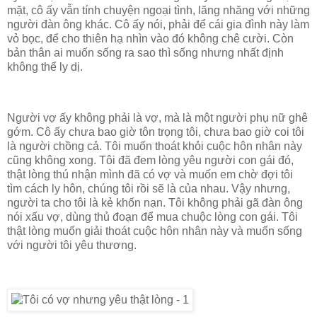
mặt, cô ấy vẫn tính chuyện ngoại tình, lăng nhăng với những
người đàn ông khác. Cô ấy nói, phải để cái gia đình này làm
vỏ bọc, để cho thiên hạ nhìn vào đó không chê cười. Còn
bản thân ai muốn sống ra sao thì sống nhưng nhất định
không thể ly dị.
Người vợ ấy không phải là vợ, mà là một người phụ nữ ghê
gớm. Cô ấy chưa bao giờ tôn trọng tôi, chưa bao giờ coi tôi
là người chồng cả. Tôi muốn thoát khỏi cuộc hôn nhân này
cũng không xong. Tôi đã đem lòng yêu người con gái đó,
thật lòng thú nhận mình đã có vợ và muốn em chờ đợi tôi
tìm cách ly hôn, chúng tôi rồi sẽ là của nhau. Vậy nhưng,
người ta cho tôi là kẻ khốn nạn. Tôi không phải gã đàn ông
nói xấu vợ, dùng thủ đoạn để mua chuộc lòng con gái. Tôi
thật lòng muốn giải thoát cuộc hôn nhân này và muốn sống
với người tôi yêu thương.