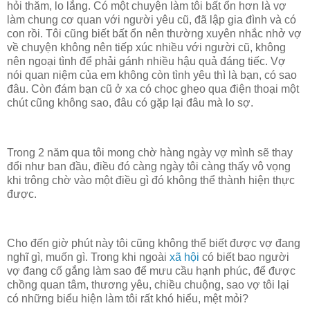
hỏi thăm, lo lắng. Có một chuyện làm tôi bất ổn hơn là vợ
làm chung cơ quan với người yêu cũ, đã lập gia đình và có
con rồi. Tôi cũng biết bất ổn nên thường xuyên nhắc nhở vợ
về chuyện không nên tiếp xúc nhiều với người cũ, không
nên ngoại tình để phải gánh nhiều hậu quả đáng tiếc. Vợ
nói quan niệm của em không còn tình yêu thì là bạn, có sao
đâu. Còn đám bạn cũ ở xa có chọc ghẹo qua điện thoại một
chút cũng không sao, đâu có gặp lại đâu mà lo sợ.
Trong 2 năm qua tôi mong chờ hàng ngày vợ mình sẽ thay
đổi như ban đầu, điều đó càng ngày tôi càng thấy vô vọng
khi trông chờ vào một điều gì đó không thể thành hiện thực
được.
Cho đến giờ phút này tôi cũng không thể biết được vợ đang
nghĩ gì, muốn gì. Trong khi ngoài
xã hội
có biết bao người
vợ đang cố gắng làm sao để mưu cầu hạnh phúc, để được
chồng quan tâm, thương yêu, chiều chuộng, sao vợ tôi lại
có những biểu hiện làm tôi rất khó hiểu, mệt mỏi?