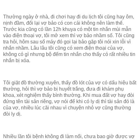
Thường ngày ở nhà, đi chơi hay đi du lịch tôi cũng hay ôm,
nịnh đầm, đổi lại vợ bảo có con cái không nên làm thế.
Trước kia cũng có lần 12h khuya có một tin nhắn mùi mẫn
vào điện thoại vợ, tôi mở xem thì vợ bảo nhầm số. Tôi cũng
tra hỏi, hôm sau số máy đó gọi lại bảo gặp tôi nói xin lỗi vì
nhắn nhầm. Lâu lâu tôi cũng có xem điện thoại của vợ,
không có gì nhưng bộ đếm tin nhắn cho thấy có rất nhiều tin
nhắn bị xóa.
Tôi giặt đồ thường xuyên, thấy đồ lót của vợ có dấu hiệu bất
thường, hỏi thì vợ bảo bị huyết trắng, đưa đi khám phụ
khoa, xét nghiệm thấy bình thường. Khi mua đất vợ hay đòi
đứng tên tài sản riêng, vợ nói để khi có ly dị thì tài sản đó là
của vợ, nhiều lúc cãi nhau vì chuyện nhỏ vợ cũng thường
đòi ly dị.
Nhiều lần tôi bệnh không đi làm nổi, chưa bao giờ được vợ