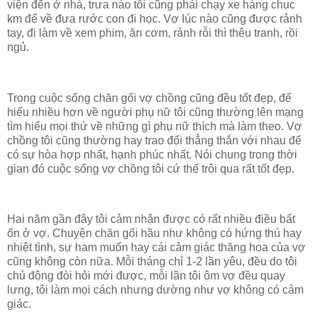
viện đến ở nhà, trưa nào tôi cũng phải chạy xe hàng chục
km để về đưa rước con đi học. Vợ lúc nào cũng được rảnh
tay, đi làm về xem phim, ăn cơm, rảnh rỗi thì thêu tranh, rồi
ngủ.
Trong cuộc sống chăn gối vợ chồng cũng đều tốt đẹp, để
hiểu nhiều hơn về người phụ nữ tôi cũng thường lên mạng
tìm hiểu mọi thứ về những gì phụ nữ thích mà làm theo. Vợ
chồng tôi cũng thường hay trao đổi thẳng thắn với nhau để
có sự hòa hợp nhất, hạnh phúc nhất. Nói chung trong thời
gian đó cuộc sống vợ chồng tôi cứ thế trôi qua rất tốt đẹp.
Hai năm gần đây tôi cảm nhận được có rất nhiều điều bất
ổn ở vợ. Chuyện chăn gối hầu như không có hứng thú hay
nhiệt tình, sự ham muốn hay cái cảm giác thăng hoa của vợ
cũng không còn nữa. Mỗi tháng chỉ 1-2 lần yêu, đều do tôi
chủ động đòi hỏi mới được, mỗi lần tôi ôm vợ đều quay
lưng, tôi làm mọi cách nhưng dường như vợ không có cảm
giác.