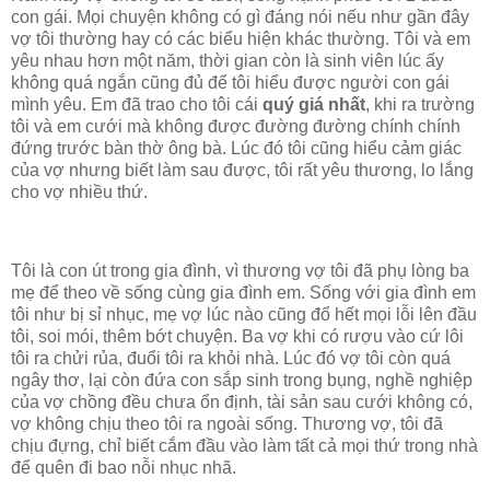
con gái. Mọi chuyện không có gì đáng nói nếu như gần đây
vợ tôi thường hay có các biểu hiện khác thường. Tôi và em
yêu nhau hơn một năm, thời gian còn là sinh viên lúc ấy
không quá ngắn cũng đủ để tôi hiểu được người con gái
mình yêu. Em đã trao cho tôi cái
quý giá nhất
, khi ra trường
tôi và em cưới mà không được đường đường chính chính
đứng trước bàn thờ ông bà. Lúc đó tôi cũng hiểu cảm giác
của vợ nhưng biết làm sau được, tôi rất yêu thương, lo lắng
cho vợ nhiều thứ.
Tôi là con út trong gia đình, vì thương vợ tôi đã phụ lòng ba
mẹ để theo về sống cùng gia đình em. Sống với gia đình em
tôi như bị sỉ nhục, mẹ vợ lúc nào cũng đổ hết mọi lỗi lên đầu
tôi, soi mói, thêm bớt chuyện. Ba vợ khi có rượu vào cứ lôi
tôi ra chửi rủa, đuổi tôi ra khỏi nhà. Lúc đó vợ tôi còn quá
ngây thơ, lại còn đứa con sắp sinh trong bụng, nghề nghiệp
của vợ chồng đều chưa ổn định, tài sản sau cưới không có,
vợ không chịu theo tôi ra ngoài sống. Thương vợ, tôi đã
chịu đựng, chỉ biết cắm đầu vào làm tất cả mọi thứ trong nhà
để quên đi bao nỗi nhục nhã.