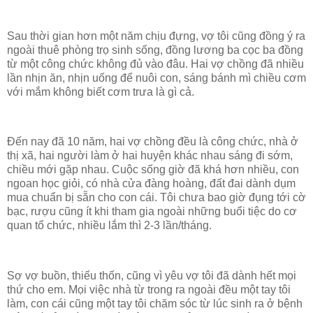
Sau thời gian hơn một năm chịu đựng, vợ tôi cũng đồng ý ra
ngoài thuê phòng trọ sinh sống, đồng lương ba cọc ba đồng
từ một công chức không đủ vào đâu. Hai vợ chồng đã nhiều
lần nhịn ăn, nhịn uống để nuôi con, sáng bánh mì chiều cơm
với mắm không biết cơm trưa là gì cả.
Đến nay đã 10 năm, hai vợ chồng đều là công chức, nhà ở
thị xã, hai người làm ở hai huyện khác nhau sáng đi sớm,
chiều mới gặp nhau. Cuộc sống giờ đã khá hơn nhiều, con
ngoan học giỏi, có nhà cửa đàng hoàng, đất đai dành dụm
mua chuẩn bị sẵn cho con cái. Tôi chưa bao giờ đụng tới cờ
bạc, rượu cũng ít khi tham gia ngoài những buổi tiệc do cơ
quan tổ chức, nhiều lắm thì 2-3 lần/tháng.
Sợ vợ buồn, thiếu thốn, cũng vì yêu vợ tôi đã dành hết mọi
thứ cho em. Mọi việc nhà từ trong ra ngoài đều một tay tôi
làm, con cái cũng một tay tôi chăm sóc từ lúc sinh ra ở bệnh