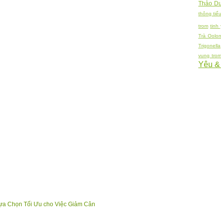
Thảo Dư
thông tiểu
trom
tinh
Trà Oolo
Trigonella
vung tro
Yêu &
ựa Chọn Tối Ưu cho Việc Giảm Cân