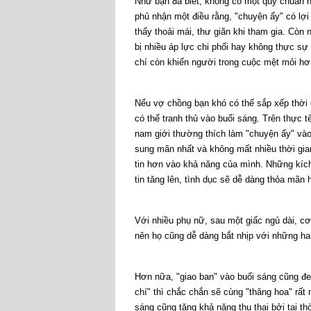
Như bạn đã biết, không có một quy chuẩn n
phủ nhận một điều rằng, "chuyện ấy" có lợ
thấy thoải mái, thư giãn khi tham gia. Còn
bị nhiều áp lực chi phối hay không thực sự
chí còn khiến người trong cuộc mệt mỏi hơ
Nếu vợ chồng bạn khó có thể sắp xếp thời g
có thể tranh thủ vào buổi sáng. Trên thực t
nam giới thường thích làm "chuyện ấy" vào
sung mãn nhất và không mất nhiều thời gia
tin hơn vào khả năng của mình. Những kích
tin tăng lên, tình dục sẽ dễ dàng thỏa mãn 
Với nhiều phụ nữ, sau một giấc ngủ dài, cơ 
nên họ cũng dễ dàng bắt nhịp với những h
Hơn nữa, "giao ban" vào buổi sáng cũng đem
chí" thì chắc chắn sẽ cùng "thăng hoa" rất
sáng cũng tăng khả năng thụ thai bởi tại th