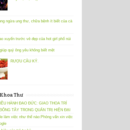
ng ngừa ung thư, chữa bệnh ít biết của cà
ao xuyến trước vẻ đẹp của hot girl phố núi
 giúp quý ông yêu không biết mệt
RƯỢU CÂU KỶ.
 Khoa Thư
IỀU HÀNH ĐẠO ĐỨC: GIAO THOA TRÍ
ĐÔNG TÂY TRONG QUẢN TRỊ HIỆN ĐẠI
e làm việc như thế nào:Phỏng vấn xin việc
ogle