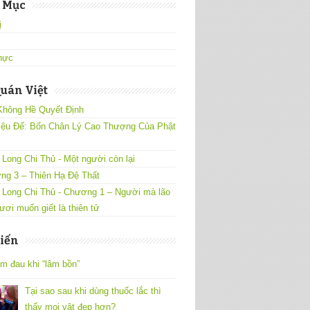
 Mục
̣
hực
uán Việt
Không Hề Quyết Định
iệu Đế: Bốn Chân Lý Cao Thượng Của Phật
Long Chi Thủ - Một người còn lại
ng 3 – Thiên Hạ Đệ Thất
 Long Chi Thủ - Chương 1 – Người mà lão
ươi muốn giết là thiên tử
iến
m đau khi “lâm bồn”
Tại sao sau khi dùng thuốc lắc thì
thấy mọi vật đẹp hơn?