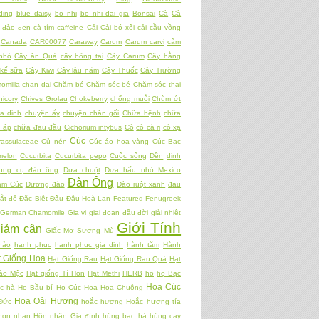
ding
blue daisy
bo nhi
bo nhi dai gia
Bonsai
Cà
Cà
 đào đen
cà tím
caffeine
Cải
Cải bó xôi
cải cầu vồng
Canada
CAR00077
Caraway
Carum
Carum carvi
cẩm
nhỏ
Cây ăn Quả
cây bông tai
Cây Carum
Cây hằng
kế sữa
Cây Kiwi
Cây lâu năm
Cây Thuốc
Cây Trường
omilla
chan dai
Chăm bé
Chăm sóc bé
Chăm sóc thai
hicory
Chives Grolau
Chokeberry
chống muỗi
Chùm ớt
a dinh
chuyện ấy
chuyện chăn gối
Chữa bệnh
chữa
t áp
chữa đau đầu
Cichorium intybus
Cỏ
cỏ cà ri
cỏ xạ
Cúc
rassulaceae
Củ nén
Cúc áo hoa vàng
Cúc Bạc
melon
Cucurbita
Cucurbita pepo
Cuộc sống
Dền
dinh
ụng cụ đàn ông
Dưa chuột
Dưa hấu nhỏ Mexico
Đàn Ông
am Cúc
Dương đào
Đào ruột xanh
đau
ắt đỏ
Đặc Biệt
Đậu
Đậu Hoà Lan
Featured
Fenugreek
German Chamomile
Gia vị
giai đoạn đầu đời
giải nhiệt
Giới Tính
giảm cân
Giấc Mơ Sương Mù
hảo
hanh phuc
hanh phuc gia dinh
hành tăm
Hành
t Giống Hoa
Hạt Giống Rau
Hạt Giống Rau Quả
Hạt
ảo Mộc
Hạt giống Tí Hon
Hạt Methi
HERB
ho
họ Bạc
Hoa Cúc
c hà
Họ Bầu bí
Họ Cúc
Hoa
Hoa Chuông
Hoa Oải Hương
Đức
hoắc hương
Hoắc hương tía
hon nhan
Hôn nhân Gia đình
húng bạc hà
húng cay