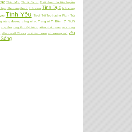
ợc
Thảo Mộc
Thì là Ba tư
Thôi chanh lá tiêu huyền
Tình Dục
 tiện
Thủ dâm
thuốc
tình cảm
tinh vung
Tình Yêu
 yeu
Tivoli
Tỏi
Toothache Plant
Trà
trị mụn
ng
tráng dương
tràng nhạc
Trang trí
Trị Bệnh
ung thư
ung thư đại tràng
viêm phế quản
vo chong
yêu
m
Windowsill Chives
xuất tinh sớm
xứ sương mù
 Sống