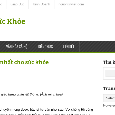
ức
Giáo Dục
Kinh Doanh
nguontinviet.com
Sức Khỏe
VĂN HÓA XÃ HỘI
KIẾN THỨC
LIÊN KẾT
 nhất cho sức khỏe
Tìm k
Trans
giác hưng phấn rất thú vị. (Ảnh minh họa)
Powere
t chuyện mong được bác sĩ tư vấn như sau. Vợ chồng tôi cùng