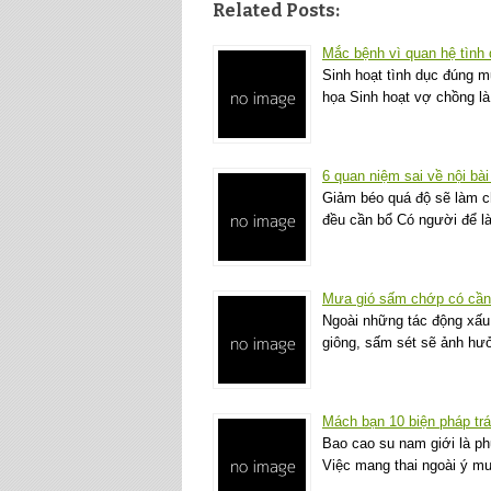
Related Posts:
Mắc bệnh vì quan hệ tình
Sinh hoạt tình dục đúng 
họa Sinh hoạt vợ chồng là
6 quan niệm sai về nội bài 
Giảm béo quá độ sẽ làm ch
đều cần bổ Có người để là
Mưa gió sấm chớp có cần
Ngoài những tác động xấu 
giông, sấm sét sẽ ảnh hư
Mách bạn 10 biện pháp trá
Bao cao su nam giới là phư
Việc mang thai ngoài ý mu