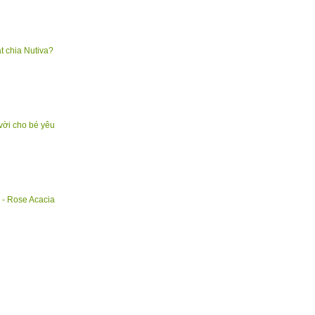
ạt chia Nutiva?
 vời cho bé yêu
 Rose Acacia