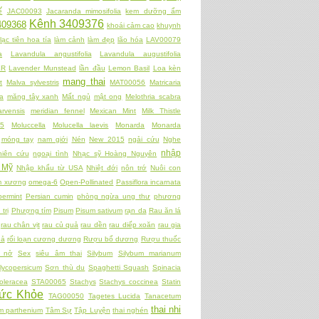
́
JAC00093
Jacaranda mimosifolia
kem dưỡng ẩm
Kênh 3409376
409368
khoái cảm cao
khuynh
lạc tiên hoa tía
làm cảnh
làm đẹp
lão hóa
LAV00079
a
Lavandula angustifolia
Lavandula augustifolia
ER
Lavender Munstead
lần đầu
Lemon Basil
Loa kèn
mang thai
t
Malva sylvestris
MAT00056
Matricaria
a
măng tây xanh
Mất ngủ
mật ong
Melothria scabra
rvensis
meridian fennel
Mexican Mint
Milk Thistle
5
Moluccella
Molucella laevis
Monarda
Monarda
móng tay
nam giới
Nén
New 2015
ngải cứu
Nghe
nhập
hiên cứu
ngoại tình
Nhạc sỹ Hoàng Nguyên
 Mỹ
Nhập khẩu từ USA
Nhiệt đới
nôn trớ
Nuôi con
̀m xương
omega-6
Open-Pollinated
Passiflora incarnata
ermint
Persian cumin
phòng ngừa ung thư
phương
trị
Phượng tím
Pisum
Pisum sativum
rạn da
Rau ăn lá
rau chân vịt
rau củ quả
rau dền
rau diếp xoăn
rau gia
uả
rối loạn cương dương
Rượu bổ dương
Rượu thuốc
h nở
Sex
siêu âm thai
Silybum
Silybum marianum
lycopersicum
Sơn thù du
Spaghetti Squash
Spinacia
oleracea
STA00065
Stachys
Stachys coccinea
Statin
ức Khỏe
TAG00050
Tagetes Lucida
Tanacetum
thai nhi
m parthenium
Tâm Sự
Tập Luyện
thai nghén