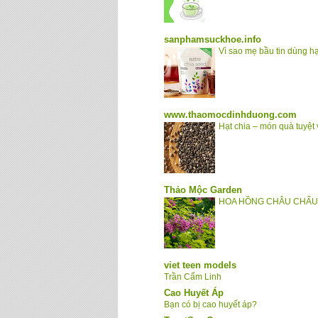
sanphamsuckhoe.info
Vì sao mẹ bầu tin dùng h
www.thaomocdinhduong.com
Hạt chia – món quà tuyệt
Thảo Mộc Garden
HOA HỒNG CHÂU CHẤU -
viet teen models
Trần Cẩm Linh
Cao Huyết Áp
Bạn có bị cao huyết áp?