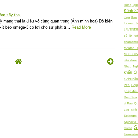
Húng quế
Kênh 3
àm sẩy thai
diệp
Kiwi
kỳ mang thai là điều vô cùng quan trọng (Ảnh minh họa) Đồ biển
Lavandul
xít béo omega-3 có lợi cho sự phát tr…
Read More
LAVEND
đỏ
lở loé
chamomill
Mentha a
MOL0005
citriodora
Nhạc
Ng
khẩu từ
nước hâ
Pea
Pepp
pháp điều 
Rau Bina
vị
Rau Q
sau sin
Solanum 
Spinacia 
S
stress
Tanacetu