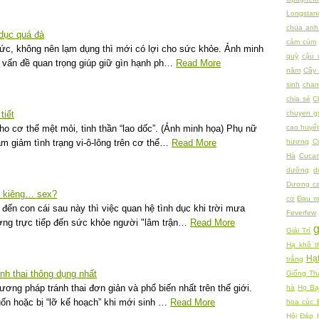
Longstan
chua anh
 dục quá đà
cảm cúm
mức, không nên lạm dụng thì mới có lợi cho sức khỏe. Ảnh minh
quỳ
cậu 
 vấn đề quan trọng giúp giữ gìn hạnh ph…
Read More
năm
Cây 
sinh
cham
chia sẻ
C
tiết
chuyen gi
o cơ thể mệt mỏi, tinh thần “lao dốc”. (Ảnh minh họa) Phụ nữ
cao huyế
m giảm tình trạng vi-ô-lông trên cơ thể…
Read More
hương
C
Hà
Cuca
dưỡng
d
Dương c
 kiêng… sex?
cơ
Đau m
đến con cái sau này thì việc quan hệ tình dục khi trời mưa
Feverfew
ởng trực tiếp đến sức khỏe người "lâm trận…
Read More
Giải Trí
Hạ khô t
Hạ
trắng
nh thai thông dụng nhất
Giống Th
ơng pháp tránh thai đơn giản và phổ biến nhất trên thế giới.
hà
Họ Bạ
ốn hoặc bị “lỡ kế hoạch” khi mới sinh …
Read More
hoa cúc 
Hỏi Đáp