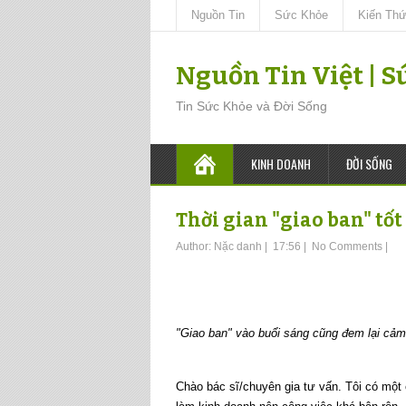
Nguồn Tin
Sức Khỏe
Kiến Th
Nguồn Tin Việt | 
Tin Sức Khỏe và Đời Sống
KINH DOANH
ĐỜI SỐNG
Thời gian "giao ban" tốt
Author:
Nặc danh
|
17:56
|
No Comments
|
"Giao ban" vào buổi sáng cũng đem lại cảm 
Chào bác sĩ/chuyên gia tư vấn. Tôi có mộ