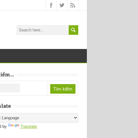
iếm...
late
d by
Translate