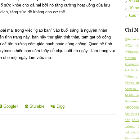
4 dấu
cố sức khỏe cho cả hai bởi nó tăng cường hoạt động của lưu
10 tu
dịch, tăng sức đề kháng cho cơ thể...
Cao h
Chỉ M
oải mái trong việc "giao ban" vào buổi sáng là nguyên nhân
ện tình trạng này, bạn hãy thư giãn tinh thần, tạm gạt bỏ công
@Actinidi
ên để tận hưởng cảm giác hạnh phúc cùng chồng. Quan hệ tình
@Cà rố
xytocin khiến bạn cảm thấy dễ chịu suốt cả ngày. Tâm trạng vui
@Rosace
n cho một ngày làm việc mới.
#Bacha
#hatgion
#HoBacH
#Mentha
#Thực p
Acmella 
ALA0009
Schoeno
Google+
Stumble
Digg
ARO0008
Ẩm thực
bản
bài 
Ireland
vulgaris
b
Spaghett