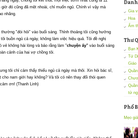
Hàng ngày, chồng tôi kết thúc mọi việc sớm nhất cũng là 12
Danh
n giờ đó cũng đã mệt nhoài, chỉ muốn ngủ. Chính vì vậy mà
Gia vi
ao nhãng.
Hoa
Ẩm t
 thường "đòi hỏi" vào buổi sáng. Thỉnh thoảng tôi cũng hưởng
i buồn ngủ cả ngày, không làm việc hiệu quả. Tôi đề nghị
Thư Q
ó vẻ không hài lòng và bảo rằng làm "
chuyện ấy"
vào buổi sáng
Bạn 
oàn cảnh của hai vợ chồng tôi.
Tứ D
Giáo
ưng tôi chỉ cảm thấy thiếu ngủ cả ngày mà thôi. Xin hỏi bác sĩ,
Quần 
ốt cho nam giới hay không? Và tôi có nên thay đổi thói quen
Chươ
 cảm ơn! (Thanh Linh)
Quần
tử ng
Phổ B
Mẹo giả