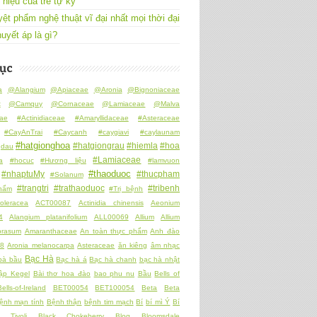
 hiệu của trẻ tự kỷ
yệt phẩm nghệ thuật vĩ đại nhất mọi thời đại
uyết áp là gì?
ục
a
@Alangium
@Apiaceae
@Aronia
@Bignoniaceae
t
@Camquy
@Cornaceae
@Lamiaceae
@Malva
ae
#Actinidiaceae
#Amaryllidaceae
#Asteraceae
#CayAnTrai
#Caycanh
#caygiavi
#caylaunam
#hatgionghoa
#hatgiongrau
#hiemla
#hoa
gdau
#Lamiaceae
a
#hocuc
#Hương liệu
#lamvuon
#thaoduoc
#nhaptuMy
#thucpham
#Solanum
#trangtri
#trathaoduoc
#tribenh
hẩm
#Trị bệnh
oleracea
ACT00087
Actinidia chinensis
Aeonium
4
Alangium platanifolium
ALL00069
Allium
Allium
prasum
Amaranthaceae
An toàn thực phẩm
Anh đào
8
Aronia melanocarpa
Asteraceae
ăn kiêng
âm nhạc
Bạc Hà
bà bầu
Bạc hà á
Bạc hà chanh
bạc hà nhật
tập Kegel
Bài thơ hoa đào
bao phu nu
Bầu
Bells of
Bells-of-Ireland
BET00054
BET100054
Beta
Beta
ệnh mạn tính
Bệnh thận
bệnh tim mạch
Bí
bí mì Ý
Bí
i Tivoli
Black Chokeberry
Blog
Bloomsdale