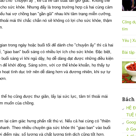
ào cho "
chuyện ấy"
, kể cả về tần suất lẫn giờ giấc. Không thể
i cho sức khỏe. Nhưng đấy là trong trường hợp cả hai cùng cảm
 nếu hai vợ chồng bạn "gần gũi" nhau khi tâm trạng miễn cưỡng,
 thoải mái thì chắc chắn nó sẽ không có lợi cho sức khỏe, thậm
Công dụ
n.
tím
Yêu | X
ian trong ngày hoặc buổi tối để dành cho "chuyện ấy" thì cả hai
ế, "giao ban" buổi sáng có nhiều lợi ích cho sức khỏe. Đặc biệt,
Bài tập
 buổi sáng vì khi ngủ dậy, họ dễ dàng đạt được những điều kiện
n để khởi động. Sáng sớm, với cơ thể khỏe khoắn, họ thấy tự
 hoạt tình dục trở nên dễ dàng hơn và đương nhiên, khi sự tự
hơn.
thể họ cũng được thư giãn, lấy lại sức lực, tâm trí thoải mái
Bách
am muốn của chồng.
HỆ Đ
TUỆ 
 lại cảm giác hưng phấn rất thú vị. Nếu cả hai cùng có "thiện
Googl
 nhanh. Theo nhiều chuyên gia sức khỏe thì "giao ban" vào buổi
ở Go
ời điểm này, số lượng và chất lượng tinh dịch cũng tốt hơn.