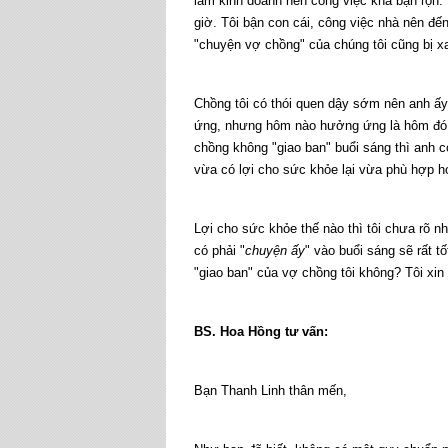
làm kinh doanh nên công việc khá bận rộn. 
giờ. Tôi bận con cái, công việc nhà nên đế
"chuyện vợ chồng" của chúng tôi cũng bị x
Chồng tôi có thói quen dậy sớm nên anh ấy
ứng, nhưng hôm nào hưởng ứng là hôm đó tô
chồng không "giao ban" buổi sáng thì anh c
vừa có lợi cho sức khỏe lại vừa phù hợp h
Lợi cho sức khỏe thế nào thì tôi chưa rõ nh
có phải "
chuyện ấy
" vào buổi sáng sẽ rất t
"giao ban" của vợ chồng tôi không? Tôi xin
BS. Hoa Hồng tư vấn:
Bạn Thanh Linh thân mến,