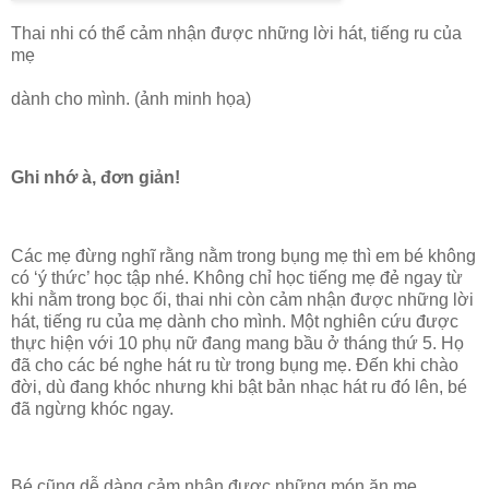
Thai nhi có thể cảm nhận được những lời hát, tiếng ru của
mẹ
dành cho mình. (ảnh minh họa)
Ghi nhớ à, đơn giản!
Các mẹ đừng nghĩ rằng nằm trong bụng mẹ thì em bé không
có ‘ý thức’ học tập nhé. Không chỉ học tiếng mẹ đẻ ngay từ
khi nằm trong bọc ối, thai nhi còn cảm nhận được những lời
hát, tiếng ru của mẹ dành cho mình. Một nghiên cứu được
thực hiện với 10 phụ nữ đang mang bầu ở tháng thứ 5. Họ
đã cho các bé nghe hát ru từ trong bụng mẹ. Đến khi chào
đời, dù đang khóc nhưng khi bật bản nhạc hát ru đó lên, bé
đã ngừng khóc ngay.
Bé cũng dễ dàng cảm nhận được những món ăn mẹ