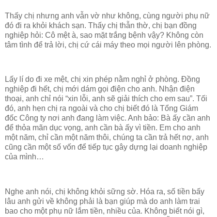
Thấy chị nhưng anh vẫn vờ như không, cùng người phụ nữ
đó đi ra khỏi khách sạn. Thấy chị thẫn thờ, chị bạn đồng
nghiệp hỏi: Cô mệt à, sao mặt trắng bệnh vậy? Không còn
tâm tình để trả lời, chị cứ cái máy theo mọi người lên phòng.
Lấy lí do đi xe mệt, chị xin phép nằm nghỉ ở phòng. Đồng
nghiệp đi hết, chị mới dám gọi điện cho anh. Nhận điện
thoại, anh chỉ nói “xin lỗi, anh sẽ giải thích cho em sau”. Tối
đó, anh hẹn chị ra ngoài và cho chị biết đó là Tổng Giám
đốc Công ty nơi anh đang làm việc. Anh bảo: Bà ấy cần anh
để thỏa mãn dục vọng, anh cần bà ấy vì tiền. Em cho anh
một năm, chỉ cần một năm thôi, chúng ta cần trả hết nợ, anh
cũng cần một số vốn để tiếp tục gây dựng lại doanh nghiệp
của mình…
Nghe anh nói, chị không khỏi sững sờ. Hóa ra, số tiền bấy
lâu anh gửi về không phải là bạn giúp mà do anh làm trai
bao cho một phụ nữ lắm tiền, nhiều của. Không biết nói gì,