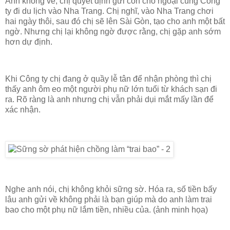
Anh không về, chị quyết định gửi con cho ngoại cùng Công
ty đi du lịch vào Nha Trang. Chị nghĩ, vào Nha Trang chơi
hai ngày thôi, sau đó chị sẽ lên Sài Gòn, tạo cho anh một bất
ngờ. Nhưng chị lại không ngờ được rằng, chị gặp anh sớm
hơn dự định.
Khi Công ty chị đang ở quầy lễ tân để nhận phòng thì chị
thấy anh ôm eo một người phụ nữ lớn tuổi từ khách sạn đi
ra. Rõ ràng là anh nhưng chị vẫn phải dụi mắt mấy lần để
xác nhận.
Nghe anh nói, chị không khỏi sững sờ. Hóa ra, số tiền bấy
lâu anh gửi về không phải là bạn giúp mà do anh làm trai
bao cho một phụ nữ lắm tiền, nhiều của. (ảnh minh họa)