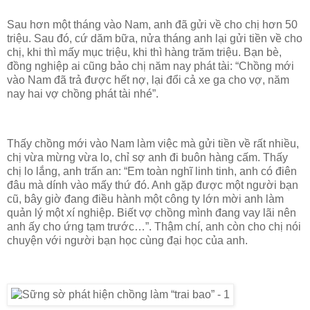
Sau hơn một tháng vào Nam, anh đã gửi về cho chị hơn 50
triệu. Sau đó, cứ dăm bữa, nửa tháng anh lại gửi tiền về cho
chị, khi thì mấy mục triệu, khi thì hàng trăm triệu. Bạn bè,
đồng nghiệp ai cũng bảo chị năm nay phát tài: “Chồng mới
vào Nam đã trả được hết nợ, lại đổi cả xe ga cho vợ, năm
nay hai vợ chồng phát tài nhé”.
Thấy chồng mới vào Nam làm việc mà gửi tiền về rất nhiều,
chị vừa mừng vừa lo, chỉ sợ anh đi buôn hàng cấm. Thấy
chị lo lắng, anh trấn an: “Em toàn nghĩ linh tinh, anh có điên
đâu mà dính vào mấy thứ đó. Anh gặp được một người bạn
cũ, bây giờ đang điều hành một công ty lớn mời anh làm
quản lý một xí nghiệp. Biết vợ chồng mình đang vay lãi nên
anh ấy cho ứng tạm trước…”. Thậm chí, anh còn cho chị nói
chuyện với người bạn học cùng đại học của anh.