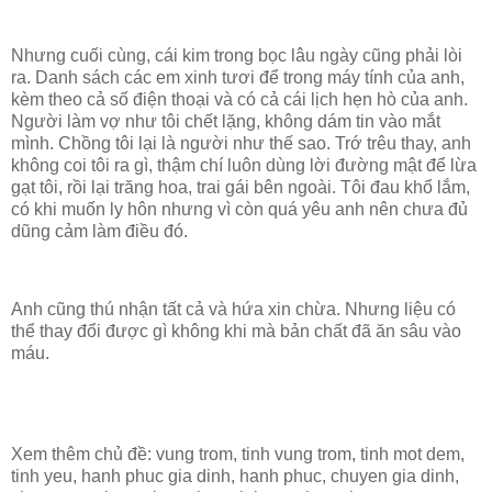
Nhưng cuối cùng, cái kim trong bọc lâu ngày cũng phải lòi
ra. Danh sách các em xinh tươi để trong máy tính của anh,
kèm theo cả số điện thoại và có cả cái lịch hẹn hò của anh.
Người làm vợ như tôi chết lặng, không dám tin vào mắt
mình. Chồng tôi lại là người như thế sao. Trớ trêu thay, anh
không coi tôi ra gì, thậm chí luôn dùng lời đường mật để lừa
gạt tôi, rồi lại trăng hoa, trai gái bên ngoài. Tôi đau khổ lắm,
có khi muốn ly hôn nhưng vì còn quá yêu anh nên chưa đủ
dũng cảm làm điều đó.
Anh cũng thú nhận tất cả và hứa xin chừa. Nhưng liệu có
thể thay đổi được gì không khi mà bản chất đã ăn sâu vào
máu.
Xem thêm chủ đề:
vung trom, tinh vung trom, tinh mot dem,
tinh yeu, hanh phuc gia dinh, hanh phuc, chuyen gia dinh,