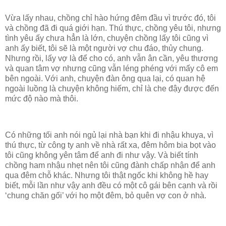
Vừa lấy nhau, chồng chỉ hào hứng đêm đầu vì trước đó, tôi
và chồng đã đi quá giới hạn. Thú thực, chồng yêu tôi, nhưng
tình yêu ấy chưa hẳn là lớn, chuyện chồng lấy tôi cũng vì
anh ấy biết, tôi sẽ là một người vợ chu đáo, thủy chung.
Nhưng rồi, lấy vợ là để cho có, anh vẫn ân cần, yêu thương
và quan tâm vợ nhưng cũng vẫn léng phéng với mấy cô em
bên ngoài. Với anh, chuyện đàn ông qua lại, có quan hệ
ngoài luồng là chuyện không hiếm, chỉ là che đậy được đến
mức độ nào mà thôi.
Có những tối anh nói ngủ lại nhà bạn khi đi nhậu khuya, vì
thú thực, từ công ty anh về nhà rất xa, đêm hôm bia bọt vào
tôi cũng không yên tâm để anh đi như vậy. Và biết tính
chồng ham nhậu nhẹt nên tôi cũng đành chấp nhận để anh
qua đêm chỗ khác. Nhưng tôi thật ngốc khi không hề hay
biết, mỗi lần như vậy anh đều có một cô gái bên cạnh và rồi
‘chung chăn gối’ với họ một đêm, bỏ quên vợ con ở nhà.