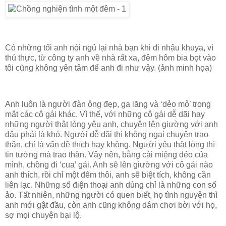
Có những tối anh nói ngủ lại nhà bạn khi đi nhậu khuya, vì
thú thực, từ công ty anh về nhà rất xa, đêm hôm bia bọt vào
tôi cũng không yên tâm để anh đi như vậy. (ảnh minh họa)
Anh luôn là người đàn ông đẹp, ga lăng và ‘dẻo mỏ’ trong
mắt các cô gái khác. Vì thế, với những cô gái dễ dãi hay
những người thật lòng yêu anh, chuyên lên giường với anh
đâu phải là khó. Người dễ dãi thì không ngại chuyện trao
thân, chỉ là vấn đề thích hay không. Người yêu thật lòng thì
tin tưởng mà trao thân. Vậy nên, bằng cái miệng dẻo của
mình, chồng đi ‘cua’ gái. Anh sẽ lên giường với cô gái nào
anh thích, rồi chỉ một đêm thôi, anh sẽ biệt tích, không cần
liên lạc. Những số điện thoại anh dùng chỉ là những con số
ảo. Tất nhiên, những người có quen biết, họ tình nguyện thì
anh mới gật đầu, còn anh cũng không dám chơi bời với họ,
sợ mọi chuyện bại lộ.