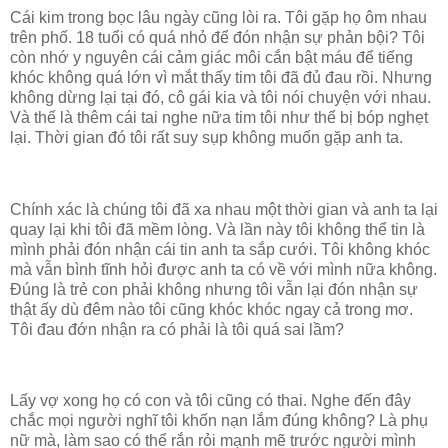
Cái kim trong bọc lâu ngày cũng lòi ra. Tôi gặp họ ôm nhau
trên phố. 18 tuổi có quá nhỏ để đón nhận sự phản bội? Tôi
còn nhớ y nguyên cái cảm giác môi cắn bật máu để tiếng
khóc không quá lớn vì mắt thấy tim tôi đã đủ đau rồi. Nhưng
không dừng lại tại đó, cô gái kia và tôi nói chuyện với nhau.
Và thế là thêm cái tai nghe nữa tim tôi như thể bị bóp nghẹt
lại. Thời gian đó tôi rất suy sụp không muốn gặp anh ta.
Chính xác là chúng tôi đã xa nhau một thời gian và anh ta lại
quay lại khi tôi đã mềm lòng. Và lần này tôi không thể tin là
mình phải đón nhận cái tin anh ta sắp cưới. Tôi không khóc
mà vẫn bình tĩnh hỏi được anh ta có về với mình nữa không.
Đúng là trẻ con phải không nhưng tôi vẫn lại đón nhận sự
thật ấy dù đêm nào tôi cũng khóc khóc ngay cả trong mơ.
Tôi đau đớn nhận ra có phải là tôi quá sai lầm?
Lấy vợ xong họ có con và tôi cũng có thai. Nghe đến đây
chắc mọi người nghĩ tôi khốn nạn lắm đúng không? Là phụ
nữ mà, làm sao có thể rắn rỏi mạnh mẽ trước người mình