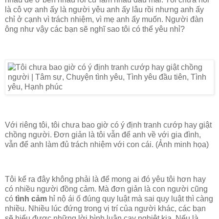
là cô vợ anh ấy là người yêu anh ấy lâu rồi nhưng anh ấy
chỉ ở cạnh vì trách nhiệm, vì mẹ anh ấy muốn. Người đàn
ông như vậy các bạn sẽ nghĩ sao tôi có thể yêu nhỉ?
Với riêng tôi, tôi chưa bao giờ có ý định tranh cướp hay giật
chồng người
. Đơn giản là tôi vẫn để anh về với gia đình,
vẫn để anh làm đủ trách nhiệm với con cái. (Ảnh minh họa)
Tôi kể ra đây không phải là để mong ai đó yêu tôi hơn hay
có nhiều người đồng cảm. Mà đơn giản là con người cũng
có
tình cảm
hỉ nộ ái ố đúng quy luật mà sai quy luật thì càng
nhiều. Nhiều lúc đứng trong vị trí của người khác, các bạn
sẽ hiểu được những lời bình luận cay nghiệt kia. Nếu là