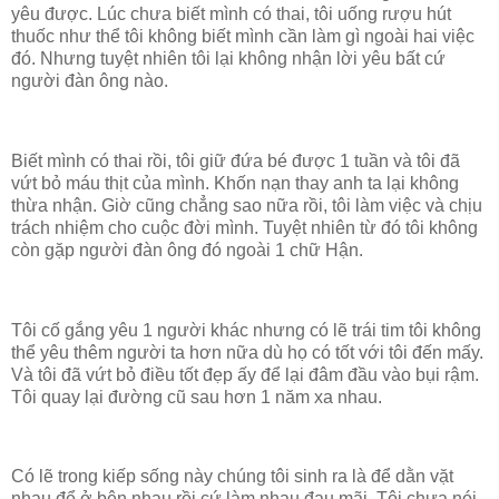
yêu được. Lúc chưa biết mình có thai, tôi uống rượu hút
thuốc như thể tôi không biết mình cần làm gì ngoài hai việc
đó. Nhưng tuyệt nhiên tôi lại không nhận lời yêu bất cứ
người đàn ông nào.
Biết mình có thai rồi, tôi giữ đứa bé được 1 tuần và tôi đã
vứt bỏ máu thịt của mình. Khốn nạn thay anh ta lại không
thừa nhận. Giờ cũng chẳng sao nữa rồi, tôi làm việc và chịu
trách nhiệm cho cuộc đời mình. Tuyệt nhiên từ đó tôi không
còn gặp người đàn ông đó ngoài 1 chữ Hận.
Tôi cố gắng yêu 1 người khác nhưng có lẽ trái tim tôi không
thể yêu thêm người ta hơn nữa dù họ có tốt với tôi đến mấy.
Và tôi đã vứt bỏ điều tốt đẹp ấy để lại đâm đầu vào bụi rậm.
Tôi quay lại đường cũ sau hơn 1 năm xa nhau.
Có lẽ trong kiếp sống này chúng tôi sinh ra là để dằn vặt
nhau để ở bên nhau rồi cứ làm nhau đau mãi. Tôi chưa nói