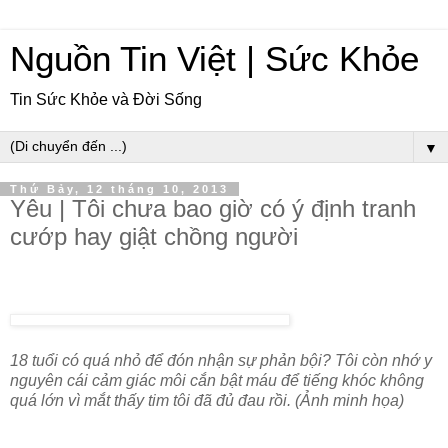
Nguồn Tin Việt | Sức Khỏe
Tin Sức Khỏe và Đời Sống
▼
Thứ Bảy, 12 tháng 10, 2013
Yêu | Tôi chưa bao giờ có ý định tranh
cướp hay giật chồng người
18 tuổi có quá nhỏ để đón nhận sự phản bội? Tôi còn nhớ y
nguyên cái cảm giác môi cắn bật máu để tiếng khóc không
quá lớn vì mắt thấy tim tôi đã đủ đau rồi. (Ảnh minh họa)