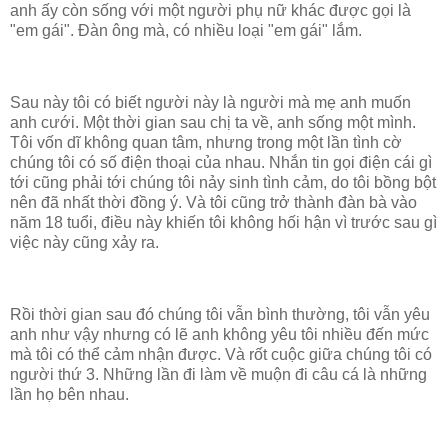
anh ấy còn sống với một người phụ nữ khác được gọi là
"em gái". Đàn ông mà, có nhiều loại "em gái" lắm.
Sau này tôi có biết người này là người mà mẹ anh muốn
anh cưới. Một thời gian sau chị ta về, anh sống một mình.
Tôi vốn dĩ không quan tâm, nhưng trong một lần tình cờ
chúng tôi có số điện thoại của nhau. Nhắn tin gọi điện cái gì
tới cũng phải tới chúng tôi nảy sinh
tình cảm
, do tôi bồng bột
nên đã nhất thời đồng ý. Và tôi cũng trở thành đàn bà vào
năm 18 tuổi, điều này khiến tôi không hối hận vì trước sau gì
việc này cũng xảy ra.
Rồi thời gian sau đó chúng tôi vẫn bình thường, tôi vẫn yêu
anh như vậy nhưng có lẽ anh không yêu tôi nhiều đến mức
mà tôi có thể cảm nhận được. Và rốt cuộc giữa chúng tôi có
người thứ 3. Những lần đi làm về muộn đi câu cá là những
lần họ bên nhau.