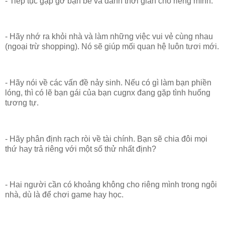
- Tiếp tục gặp gỡ bạn bè và dành thời gian cho riêng mình.
- Hãy nhớ ra khỏi nhà và làm những việc vui vẻ cùng nhau
(ngoại trừ shopping). Nó sẽ giúp mối quan hệ luôn tươi mới.
- Hãy nói về các vấn đề nảy sinh. Nếu có gì làm bạn phiền
lóng, thì có lẽ bạn gái của bạn cugnx đang gặp tình huống
tương tự.
- Hãy phân định rạch ròi về tài chính. Bạn sẽ chia đôi mọi
thứ hay trả riêng với một số thử nhất định?
- Hai người cần có khoảng không cho riêng mình trong ngôi
nhà, dù là để chơi game hay học.