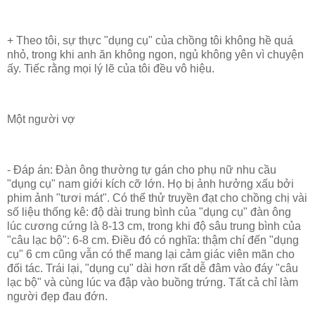
+ Theo tôi, sự thực "dụng cụ" của chồng tôi không hề quá
nhỏ, trong khi anh ăn không ngon, ngủ không yên vì chuyện
ấy. Tiếc rằng mọi lý lẽ của tôi đều vô hiệu.
Một người vợ
- Đáp án: Đàn ông thường tự gán cho phụ nữ nhu cầu
"dụng cụ" nam giới kích cỡ lớn. Họ bị ảnh hưởng xấu bởi
phim ảnh "tươi mát". Có thể thử truyền đạt cho chồng chị vài
số liệu thống kê: độ dài trung bình của "dụng cụ" đàn ông
lúc cương cứng là 8-13 cm, trong khi độ sâu trung bình của
"câu lạc bộ": 6-8 cm. Điều đó có nghĩa: thậm chí đến "dụng
cụ" 6 cm cũng vẫn có thể mang lại cảm giác viên mãn cho
đối tác. Trái lại, "dụng cụ" dài hơn rất dễ đâm vào đáy "câu
lạc bộ" và cùng lúc va đập vào buồng trứng. Tất cả chỉ làm
người đẹp đau đớn.