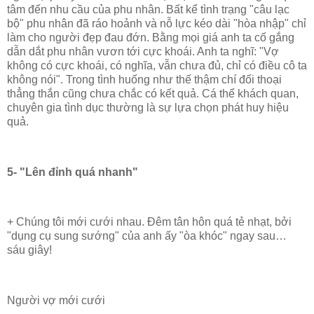
tâm đến nhu cầu của phu nhân. Bất kể tình trạng "câu lạc
bộ" phu nhân đã ráo hoảnh và nỗ lực kéo dài "hòa nhập" chỉ
làm cho người đẹp đau đớn. Bằng mọi giá anh ta cố gắng
dẫn dắt phu nhân vươn tới cực khoái. Anh ta nghĩ: "Vợ
không có cực khoái, có nghĩa, vẫn chưa đủ, chỉ có điều cô ta
không nói". Trong tình huống như thế thậm chí đối thoại
thẳng thắn cũng chưa chắc có kết quả. Cá thể khách quan,
chuyên gia tình dục thường là sự lựa chọn phát huy hiệu
quả.
5- "Lên đỉnh quá nhanh"
+ Chúng tôi mới cưới nhau. Đêm tân hôn quá tẻ nhạt, bởi
"dụng cụ sung sướng" của anh ấy "òa khóc" ngay sau…
sáu giây!
Người vợ mới cưới