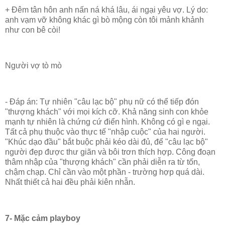
+ Đêm tân hôn anh nấn ná khá lâu, ái ngại yêu vợ. Lý do:
anh vạm vỡ không khác gì bò mộng còn tôi mảnh khảnh
như con bê còi!
Người vợ tò mò
- Đáp án: Tự nhiên "câu lạc bộ" phụ nữ có thể tiếp đón
"thượng khách" với mọi kích cỡ. Khả năng sinh con khỏe
mạnh tự nhiên là chứng cứ điển hình. Không có gì e ngại.
Tất cả phụ thuộc vào thực tế "nhập cuộc" của hai người.
"Khúc dạo đầu" bắt buộc phải kéo dài đủ, để "câu lạc bộ"
người đẹp được thư giãn và bôi trơn thích hợp. Công đoạn
thâm nhập của "thượng khách" cần phải diễn ra từ tốn,
chậm chạp. Chỉ cần vào một phần - trường hợp quá dài.
Nhất thiết cả hai đều phải kiên nhẫn.
7- Mặc cảm playboy