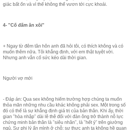
giác bất ổn và vì thế không thể vươn tới cực khoái.
4- "Cố đấm ăn xôi"
+ Ngay từ đêm tân hôn anh đã hỏi tôi, có thích không và có
muốn thêm nữa. Tôi khẳng định, với em thật tuyệt vời.
Nhưng anh vẫn cố sức kéo dài thời gian.
Người vợ mới
- Đáp án: Qua sex không hiếm trường hợp chúng ta muốn
thỏa mãn những nhu cầu khác không phải sex. Một trong số
đó có thể là sự khẳng định giá trị của bản thân. Khi ấy, thời
gian "hòa nhập" dài lê thê đối với đàn ông trở thành nỗ lực
chứng minh bản thân là "siêu nhân", là "hết ý" trên giường
ngủ. Sự phi lý ẩn mình ở chỗ: sự thực anh ta không hề quan