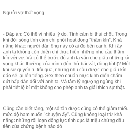
Người vợ thất vọng
- Đáp án: Có thể vì nhiều lý do. Tình cảm bị thui chột. Trong
khi đời sống tình cảm chi phối hoạt động "thầm kín". Khả
năng khác: người đàn ông này có ai đó bên cạnh. Khi ấy
anh ta không còn thiện chí thực hiện những nhu cầu thầm
kín với vợ. Và có thể trước đó anh ta vẫn che giấu những kỳ
vọng khác thường của mình (tôn thờ bái vật, đồng tính)? Một
khi sự quyến rũ trôi qua, những nhu cầu được che giấu kín
đáo sẽ lại lên tiếng. Sex theo chuẩn mực kinh điển chấm
dứt hấp dẫn đối với anh ta. Và tâm lý ngượng ngùng khi
phải tiết lộ bí mật không cho phép anh ta giải thích sự thật.
Cũng cần biết rằng, một số tân dược cũng có thể giảm thiểu
mức độ ham muốn "chuyện ấy". Cũng không loại trừ khả
năng: những rối loạn động lực tình dục là triệu chứng đầu
tiên của chứng bệnh nào đó