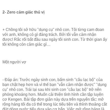
2- Zero cảm giác thú vị
+ Chồng tôi sở hữu "dụng cụ" nhỏ con. Tôi từng cam đoan
với anh, không có gì đáng trách. Bởi tôi vẫn cảm nhận
được! Rắc rối bắt đầu sau ngày tôi sinh con. Từ thời gian ấy
tôi không còn cảm giác gì…
Một người vợ
- Đáp án: Trước ngày sinh con, bẩm sinh "câu lạc bộ" của
bạn chật hẹp hơn và vì thế bạn "vẫn cảm nhận được" "dụng
cụ" nhỏ con. Trái lại sau khi sinh con "câu lạc bộ" trở nên
phóng khoáng hơn. Muốn cải thiện tình hình cần tập luyện
cơ Kengen. Bài tập đơn giản này dựa trên nguyên tắc: mở
rộng háng tối đa có thể trong lúc tiểu tiện và thỉnh thoảng cắt
đứt dòng nước tiểu dựa vào cơ bắp. Việc mở rộng háng là