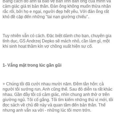
Bằng cách đó anh ta bảo vệ bản lĩnh đàn ông của mình và
cảm giác giá trị bản thân. Đàn ông không muốn thừa nhận
rắc rối, bởi họ e ngại, người đẹp hết yêu. Với đàn ông rất
khó đề cặp đến những "tai nạn giường chiếu".
Tuy nhiên vẫn có cách. Đặc biệt dành cho bạn, chuyên gia
tình dục, GS Andrzej Depko sẽ mách nhỏ, cần làm gì, một
khi sinh hoạt thầm kín vợ chồng xuất hiện sự cố.
1- Vắng mặt trong lúc gần gũi
+ Chúng tôi đã cưới nhau mười năm. Đêm tân hôn: cả
người tôi sướng run. Anh cũng thế. Sau đó diễn ra rất khác
nhau. Gần đây tôi có cảm giác, nhìn chung anh thờ ơ trên
giường ngủ. Tôi cố gắng. Tôi tìm kiếm những thú vị mới, tôi
đọc sách về chủ đề này và quan tâm đến bản thân. Thế
nhưng anh vẫn xa vời - những lúc tôi mơn trớn.