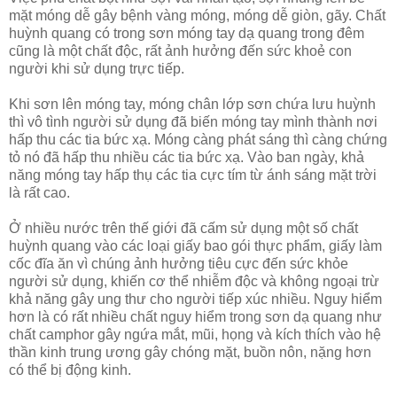
mặt móng dễ gây bệnh vàng móng, móng dễ giòn, gãy. Chất
huỳnh quang có trong sơn móng tay dạ quang trong đêm
cũng là một chất độc, rất ảnh hưởng đến sức khoẻ con
người khi sử dụng trực tiếp.
Khi sơn lên móng tay, móng chân lớp sơn chứa lưu huỳnh
thì vô tình người sử dụng đã biến móng tay mình thành nơi
hấp thu các tia bức xạ. Móng càng phát sáng thì càng chứng
tỏ nó đã hấp thu nhiều các tia bức xạ. Vào ban ngày, khả
năng móng tay hấp thụ các tia cực tím từ ánh sáng mặt trời
là rất cao.
Ở nhiều nước trên thế giới đã cấm sử dụng một số chất
huỳnh quang vào các loại giấy bao gói thực phẩm, giấy làm
cốc đĩa ăn vì chúng ảnh hưởng tiêu cực đến sức khỏe
người sử dụng, khiến cơ thể nhiễm độc và không ngoại trừ
khả năng gây ung thư cho người tiếp xúc nhiều. Nguy hiểm
hơn là có rất nhiều chất nguy hiểm trong sơn dạ quang như
chất camphor gây ngứa mắt, mũi, họng và kích thích vào hệ
thần kinh trung ương gây chóng mặt, buồn nôn, nặng hơn
có thể bị động kinh.