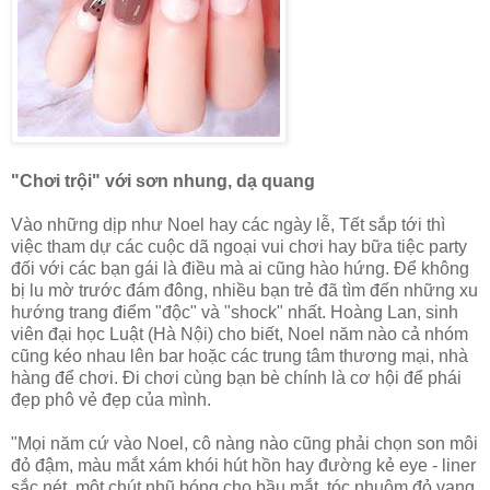
"Chơi trội" với sơn nhung, dạ quang
Vào những dịp như Noel hay các ngày lễ, Tết sắp tới thì
việc tham dự các cuộc dã ngoại vui chơi hay bữa tiệc party
đối với các bạn gái là điều mà ai cũng hào hứng. Để không
bị lu mờ trước đám đông, nhiều bạn trẻ đã tìm đến những xu
hướng trang điểm "độc" và "shock" nhất. Hoàng Lan, sinh
viên đại học Luật (Hà Nội) cho biết, Noel năm nào cả nhóm
cũng kéo nhau lên bar hoặc các trung tâm thương mại, nhà
hàng để chơi. Đi chơi cùng bạn bè chính là cơ hội để phái
đẹp phô vẻ đẹp của mình.
"Mọi năm cứ vào Noel, cô nàng nào cũng phải chọn son môi
đỏ đậm, màu mắt xám khói hút hồn hay đường kẻ eye - liner
sắc nét, một chút nhũ bóng cho bầu mắt, tóc nhuộm đỏ vang