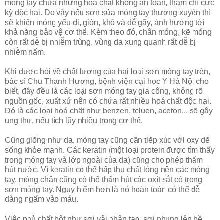
móng tay chứa những hóa chất không an toàn, thậm chí cực
kỳ độc hại. Do vậy nếu sơn sửa móng tay thường xuyên thì
sẽ khiến móng yếu đi, giòn, khô và dễ gãy, ảnh hưởng tới
khả năng bảo vệ cơ thể. Kèm theo đó, chân móng, kẽ móng
còn rất dễ bị nhiễm trùng, vùng da xung quanh rất dễ bị
nhiễm nấm.
Khi được hỏi về chất lượng của hai loại sơn móng tay trên,
bác sĩ Chu Thanh Hương, bệnh viện đại học Y Hà Nội cho
biết, đây đều là các loại sơn móng tay gia công, không rõ
nguồn gốc, xuất xứ nên có chứa rất nhiều hoá chất độc hại.
Đó là các loại hoá chất như benzen, toluen, aceton... sẽ gây
ung thư, nếu tích lũy nhiều trong cơ thể.
Cũng giống như da, móng tay cũng cần tiếp xúc với oxy để
sống khỏe mạnh. Các keratin (một loại protein được tìm thấy
trong móng tay và lớp ngoài của da) cũng cho phép thấm
hút nước. Vì keratin có thể hấp thụ chất lỏng nên các móng
tay, móng chân cũng có thể thấm hút các oxít sắt có trong
sơn móng tay. Nguy hiểm hơn là nó hoàn toàn có thể dễ
dàng ngấm vào máu.
Việc phủ chất bột như sợi vải nhân tạo, sợi nhung lên bề