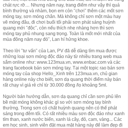
chát rực rỡ… Nhưng năm nay, trang điểm như vậy thì quá
bình thường và nhàm, bọn em còn "chơi" thêm các mốt sơn
móng tay, sơn móng chân. Mà không chỉ sơn một màu hay
vẽ móng đâu, đi chơi buổi tối phải sơn phát sáng huỳnh
quang mới "độc", còn nếu thích nhẹ nhàng hơn thì sơn
móng tay phủ nhung sang trọng. Toàn là mốt mới nhất của
mùa đông năm nay đó", Lan hí hửng khoe.
Theo lời "tư vấn" của Lan, PV đã dễ dàng tìm mua được
những loại sơn móng độc đáo này từ nhiều trang web mua
sắm online như: www.123mua.vn, www.enbac.com và các
trang facebook bán sơn móng tay. Tại một topic rao bán sơn
móng tay của shop Hello_Xinh trên 123mua.vn, chủ gian
hàng online này cho biết, sơn dạ quang thời điểm này bán
rất chạy vì giá rẻ chỉ từ 30.000 đồng /lọ khoảng 5ml.
Người bán hướng dẫn, sơn dạ quang chỉ cần sơn phủ lên
bề mặt móng không khác gì so với sơn móng tay bình
thường. Trong sơn có chất huỳnh quang nên có thể phát
sáng trong đêm tối. Có rất nhiều màu sơn độc đáo như xanh
tím than, xanh nước biển, xanh lá cây, đỏ, cam, vàng... Các
em học sinh, sinh viên đặt mua mặt hàng này để làm đẹp đi