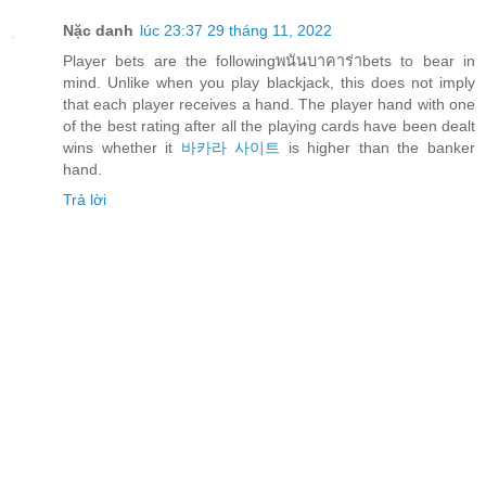
Nặc danh
lúc 23:37 29 tháng 11, 2022
Player bets are the followingพนันบาคาร่าbets to bear in
mind. Unlike when you play blackjack, this does not imply
that each player receives a hand. The player hand with one
of the best rating after all the playing cards have been dealt
wins whether it
바카라 사이트
is higher than the banker
hand.
Trả lời