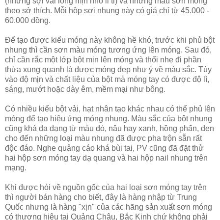
(những sợi vải lông mịn nhỏ li ti) và những màu sơn móng
theo sở thích. Mỗi hộp sợi nhung này có giá chỉ từ 45.000 -
60.000 đồng.
Để tạo được kiểu móng này không hề khó, trước khi phủ bột
nhung thì cần sơn màu móng tương ứng lên móng. Sau đó,
chỉ cần rắc một lớp bột mịn lên móng và thổi nhẹ đi phần
thừa xung quanh là được móng đẹp như ý về màu sắc. Tùy
vào độ mịn và chất liệu của bột mà móng tay có được độ lì,
sáng, mướt hoặc dày êm, mềm mại như bông.
Có nhiều kiểu bột vải, hạt nhân tạo khác nhau có thể phủ lên
móng để tạo hiệu ứng móng nhung. Màu sắc của bột nhung
cũng khá đa dạng từ màu đỏ, nâu hay xanh, hồng phấn, đen
cho đến những loại màu nhung đã được pha trộn sẵn rất
độc đáo. Nghe quảng cáo khá bùi tai, PV cũng đã đặt thử
hai hộp sơn móng tay dạ quang và hai hộp nail nhung trên
mạng.
Khi được hỏi về nguồn gốc của hai loại sơn móng tay trên
thì người bán hàng cho biết, đây là hàng nhập từ Trung
Quốc nhưng là hàng "xịn" của các hãng sản xuất sơn móng
có thương hiệu tại Quảng Châu, Bắc Kinh chứ không phải