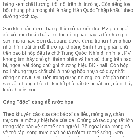
hàng kém chất lượng, trôi nổi trên thị trường. Còn riêng loại
bột nhung phủ móng thì là hàng Hàn Quốc "nhập khẩu" theo
đường xách tay.
Sau khi nhận được hàng, thử mở ra kiểm tra, PV gần ngất
xỉu với mùi hoá chất a-xe-ton nồng nặc bay ra từ những lọ
sơn móng này. Sơn dạ quang được đựng trong những hộp
nhỏ, hình trái tim dễ thương, khoảng 5ml nhưng phần chữ
trên bao bì hộp đều là chữ Trung Quốc. Nhìn đi nhìn lại, PV
không tìm thấy chỗ ghi thành phần và hạn sử dụng trên bao
bì, ngoài vài dòng chữ ghi thương hiệu BK - nail. Còn hộp
nail nhung thực chất chỉ là những hộp nhựa có duy nhất
dòng chữ Nfu.Oh. Bên trong đựng những loại bột gần như
sợi vải nhung nhỏ li ti, khi hít phải rất dễ bị hắt hơi, cảm thấy
khó chịu ở mũi.
Càng "độc" càng dễ rước họa
Theo khuyến cáo của các bác sĩ da liễu, móng tay, chân
thực ra là một sự biệt hóa của da. Chúng có tác dụng rất lớn
trong việc bảo vệ cơ thể con người. Bề ngoài của móng có
vẻ thô ráp, song thực chất nó là một thực thể sống. Sơn