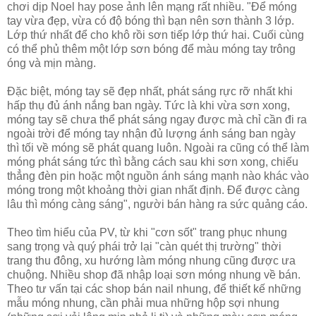
chơi dịp Noel hay pose ảnh lên mạng rất nhiều. "Để móng
tay vừa đẹp, vừa có độ bóng thì bạn nên sơn thành 3 lớp.
Lớp thứ nhất để cho khô rồi sơn tiếp lớp thứ hai. Cuối cùng
có thể phủ thêm một lớp sơn bóng để màu móng tay trông
óng và mịn màng.
Đặc biệt, móng tay sẽ đẹp nhất, phát sáng rực rỡ nhất khi
hấp thụ đủ ánh nắng ban ngày. Tức là khi vừa sơn xong,
móng tay sẽ chưa thể phát sáng ngay được mà chỉ cần đi ra
ngoài trời để móng tay nhận đủ lượng ánh sáng ban ngày
thì tối về móng sẽ phát quang luôn. Ngoài ra cũng có thể làm
móng phát sáng tức thì bằng cách sau khi sơn xong, chiếu
thẳng đèn pin hoặc một nguồn ánh sáng mạnh nào khác vào
móng trong một khoảng thời gian nhất định. Để được càng
lâu thì móng càng sáng", người bán hàng ra sức quảng cáo.
Theo tìm hiểu của PV, từ khi "cơn sốt" trang phục nhung
sang trọng và quý phái trở lại "càn quét thị trường" thời
trang thu đông, xu hướng làm móng nhung cũng được ưa
chuộng. Nhiều shop đã nhập loại sơn móng nhung về bán.
Theo tư vấn tại các shop bán nail nhung, để thiết kế những
mẫu móng nhung, cần phải mua những hộp sợi nhung