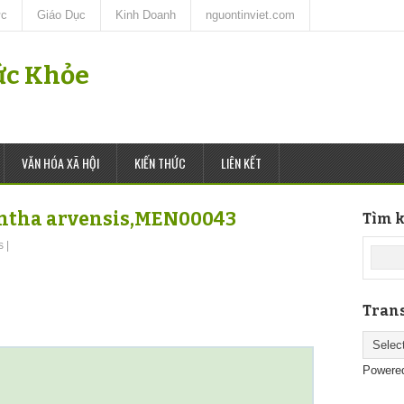
ức
Giáo Dục
Kinh Doanh
nguontinviet.com
Sức Khỏe
VĂN HÓA XÃ HỘI
KIẾN THỨC
LIÊN KẾT
entha arvensis,MEN00043
Tìm k
s
|
Trans
Powere