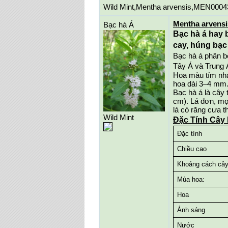
Wild Mint,Mentha arvensis,MEN0004
Mentha arvens
Bạc hà Á
Bạc hà á hay 
cay, húng bạc
Bạc hà á phân bổ
Tây Á và Trung 
Hoa màu tím nhạ
hoa dài 3–4 mm
Bạc hà á là cây 
cm). Lá đơn, mọc
lá có răng cưa t
Wild Mint
Đặc Tính Cây 
Đặc tính
Chiều cao
Khoảng cách câ
Mùa hoa:
Hoa
Ánh sáng
Nước