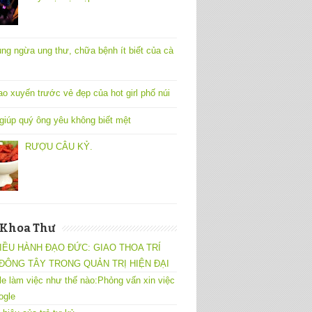
ng ngừa ung thư, chữa bệnh ít biết của cà
ao xuyến trước vẻ đẹp của hot girl phố núi
 giúp quý ông yêu không biết mệt
RƯỢU CÂU KỶ.
 Khoa Thư
IỀU HÀNH ĐẠO ĐỨC: GIAO THOA TRÍ
ĐÔNG TÂY TRONG QUẢN TRỊ HIỆN ĐẠI
e làm việc như thế nào:Phỏng vấn xin việc
ogle