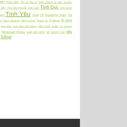
ợc
Thảo Mộc
Thì là Ba tư
Thôi chanh lá tiêu huyền
Tình Dục
 tiện
Thủ dâm
thuốc
tình cảm
tinh vung
Tình Yêu
 yeu
Tivoli
Tỏi
Toothache Plant
Trà
trị mụn
ng
tráng dương
tràng nhạc
Trang trí
Trị Bệnh
ung thư
ung thư đại tràng
viêm phế quản
vo chong
yêu
m
Windowsill Chives
xuất tinh sớm
xứ sương mù
 Sống