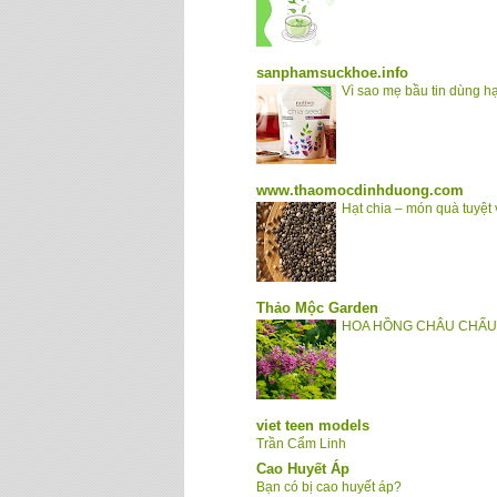
sanphamsuckhoe.info
Vì sao mẹ bầu tin dùng h
www.thaomocdinhduong.com
Hạt chia – món quà tuyệt
Thảo Mộc Garden
HOA HỒNG CHÂU CHẤU -
viet teen models
Trần Cẩm Linh
Cao Huyết Áp
Bạn có bị cao huyết áp?