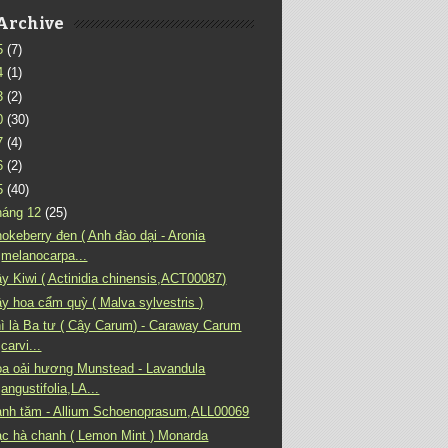
Archive
5
(7)
4
(1)
3
(2)
0
(30)
7
(4)
6
(2)
5
(40)
háng 12
(25)
okeberry đen ( Anh đào dại - Aronia
melanocarpa...
y Kiwi ( Actinidia chinensis,ACT00087)
y hoa cẩm quỳ ( Malva sylvestris )
ì là Ba tư ( Cây Carum) - Caraway Carum
carvi...
a oải hương Munstead - Lavandula
angustifolia,LA...
nh tăm - Allium Schoenoprasum,ALL00069
c hà chanh ( Lemon Mint ) Monarda