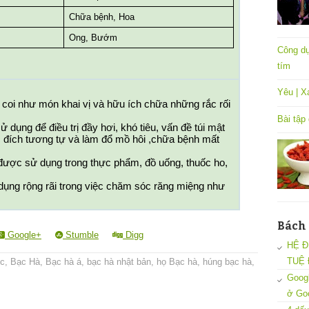
Chữa bệnh, Hoa
Ong, Bướm
Công dụ
tím
Yêu | X
coi như món khai vị và hữu ích chữa những rắc rối 
Bài tập
dụng để điều trị đầy hơi, khó tiêu, vấn đề túi mật 
đích tương tự và làm đổ mồ hôi ,chữa bệnh mất 
 được sử dụng trong thực phẩm, đồ uống, thuốc ho, 
ụng rộng rãi trong việc chăm sóc răng miệng như 
Bách
Google+
Stumble
Digg
HỆ Đ
TUỆ 
oc
,
Bạc Hà
,
Bạc hà á
,
bạc hà nhật bản
,
họ Bạc hà
,
húng bạc hà
,
Googl
ở Go