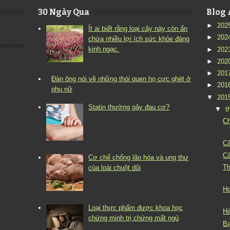
30 Ngày Qua
Blog 
►
202
Ít ai biết rằng loại cây này còn ẩn
►
202
chứa nhiều lợi ích sức khỏe đáng
kinh ngạc.
►
202
►
202
►
201
Đàn ông nói về những thói quen họ cực ghét ở
►
201
phụ nữ
▼
201
Statin thường gây đau cơ?
▼
t
Ch
Câ
Câ
Cơ chế chống lão hóa và ung thư
Th
của loài chuột dũi
Ho
Loại thực phẩm được khoa học
Hà
chứng minh trị chứng mất ngủ
Bạ