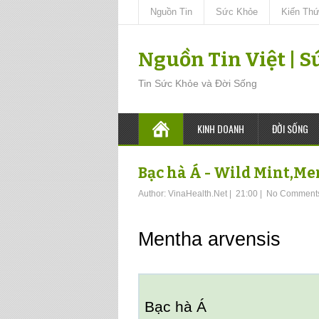
Nguồn Tin
Sức Khỏe
Kiến Th
Nguồn Tin Việt | 
Tin Sức Khỏe và Đời Sống
KINH DOANH
ĐỜI SỐNG
Bạc hà Á - Wild Mint,M
Author:
VinaHealth.Net
|
21:00
|
No Comment
Mentha arvensis
Bạc hà Á