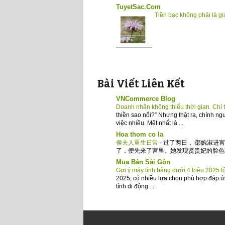
TuyetSac.Com
Tiền bạc không phải là giá
Bài Viết Liên Kết
VNCommerce Blog
Doanh nhân không thiếu thời gian. Chỉ 
thiền sao nổi?” Nhưng thật ra, chính ng
việc nhiều. Mệt nhất là ...
Hoa thom co la
侯夫人重生日常
-
过了两日， 邵婉淑进
了，便先来了宫里。她发现贤贵妃的脸色不 Con
Mua Bán Sài Gòn
Gợi ý máy tính bảng dưới 4 triệu 2025 t
2025, có nhiều lựa chọn phù hợp đáp ứng 
tính di động ...