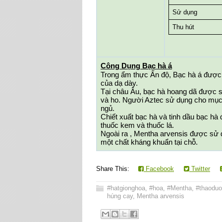
Sử dụng
Thu hút
Công Dụng Bạc hà á
Trong ẩm thực Ấn độ, Bạc hà á được 
của dạ dày. 
Tại châu Âu, bạc hà hoang dã được sử 
và ho. Người Aztec sử dụng cho mục 
ngủ. 
Chiết xuất bạc hà và tinh dầu bạc hà
thuốc kem và thuốc lá. 
Ngoài ra , Mentha arvensis được sử d
một chất kháng khuẩn tại chỗ. 
Share This:
Facebook
Twitter
#hatgionghoa
,
#hoa
,
#Mentha
,
#thaodu
húng cay
,
Mentha arvensis