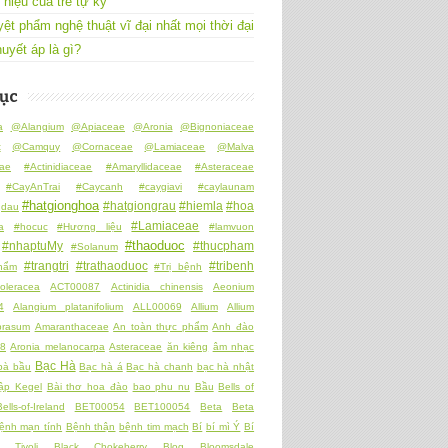
 hiệu của trẻ tự kỷ
yệt phẩm nghệ thuật vĩ đại nhất mọi thời đại
uyết áp là gì?
ục
a
@Alangium
@Apiaceae
@Aronia
@Bignoniaceae
t
@Camquy
@Cornaceae
@Lamiaceae
@Malva
ae
#Actinidiaceae
#Amaryllidaceae
#Asteraceae
#CayAnTrai
#Caycanh
#caygiavi
#caylaunam
#hatgionghoa
#hatgiongrau
#hiemla
#hoa
gdau
#Lamiaceae
a
#hocuc
#Hương liệu
#lamvuon
#thaoduoc
#nhaptuMy
#thucpham
#Solanum
#trangtri
#trathaoduoc
#tribenh
hẩm
#Trị bệnh
oleracea
ACT00087
Actinidia chinensis
Aeonium
4
Alangium platanifolium
ALL00069
Allium
Allium
prasum
Amaranthaceae
An toàn thực phẩm
Anh đào
8
Aronia melanocarpa
Asteraceae
ăn kiêng
âm nhạc
Bạc Hà
bà bầu
Bạc hà á
Bạc hà chanh
bạc hà nhật
tập Kegel
Bài thơ hoa đào
bao phu nu
Bầu
Bells of
Bells-of-Ireland
BET00054
BET100054
Beta
Beta
ệnh mạn tính
Bệnh thận
bệnh tim mạch
Bí
bí mì Ý
Bí
i Tivoli
Black Chokeberry
Blog
Bloomsdale