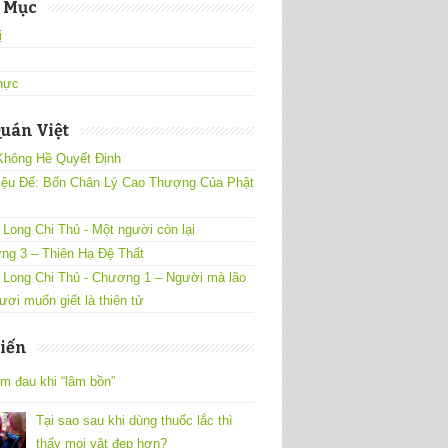
 Mục
̣
hực
uán Việt
Không Hề Quyết Định
iệu Đế: Bốn Chân Lý Cao Thượng Của Phật
Long Chi Thủ - Một người còn lại
ng 3 – Thiên Hạ Đệ Thất
 Long Chi Thủ - Chương 1 – Người mà lão
ươi muốn giết là thiên tử
iến
m đau khi “lâm bồn”
Tại sao sau khi dùng thuốc lắc thì
thấy mọi vật đẹp hơn?