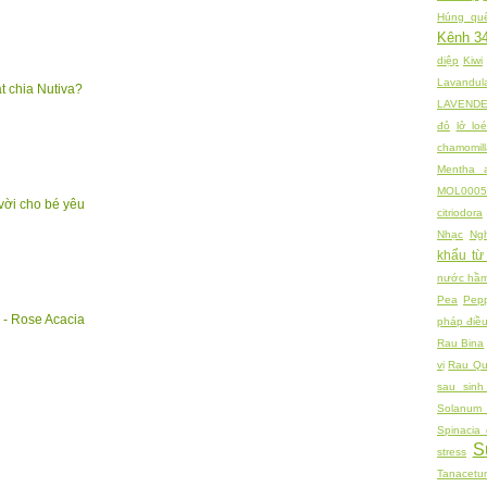
Húng quế
Kênh 3
diệp
Kiwi
Lavandul
ạt chia Nutiva?
LAVEND
đỏ
lở loé
chamomill
Mentha a
MOL0005
 vời cho bé yêu
citriodora
Nhạc
Ng
khẩu từ
nước hâ
Pea
Pepp
 Rose Acacia
pháp điều 
Rau Bina
vị
Rau Q
sau sin
Solanum 
Spinacia 
S
stress
Tanacetu