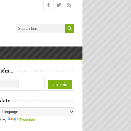
iếm...
late
d by
Translate