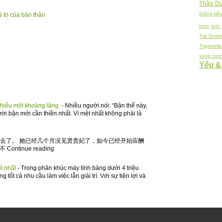
Thảo Dư
thông tiểu
 trị của bản thân
trom
tinh
Trà Oolo
Trigonella
vung tro
Yêu &
thiếu một khoảng lặng.
-
Nhiều người nói: “Bận thế này,
ười bận mới cần thiền nhất. Vì mệt nhất không phải là
宫去了。 她已经几个月没见贤贵妃了，如今已经开始应酬
tinue reading
ốt nhất
-
Trong phân khúc máy tính bảng dưới 4 triệu
tốt cả nhu cầu làm việc lẫn giải trí. Với sự tiện lợi và