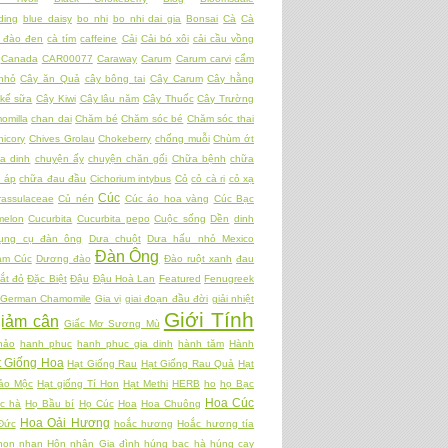
ding
blue daisy
bo nhi
bo nhi dai gia
Bonsai
Cà
Cà
 đào đen
cà tím
caffeine
Cải
Cải bó xôi
cải cầu vồng
Canada
CAR00077
Caraway
Carum
Carum carvi
cẩm
nhỏ
Cây ăn Quả
cây bông tai
Cây Carum
Cây hằng
kế sữa
Cây Kiwi
Cây lâu năm
Cây Thuốc
Cây Trường
omilla
chan dai
Chăm bé
Chăm sóc bé
Chăm sóc thai
hicory
Chives Grolau
Chokeberry
chống muỗi
Chùm ớt
a dinh
chuyện ấy
chuyện chăn gối
Chữa bệnh
chữa
t áp
chữa đau đầu
Cichorium intybus
Cỏ
cỏ cà ri
cỏ xạ
Cúc
rassulaceae
Củ nén
Cúc áo hoa vàng
Cúc Bạc
melon
Cucurbita
Cucurbita pepo
Cuộc sống
Dền
dinh
ụng cụ đàn ông
Dưa chuột
Dưa hấu nhỏ Mexico
Đàn Ông
am Cúc
Dương đào
Đào ruột xanh
đau
ắt đỏ
Đặc Biệt
Đậu
Đậu Hoà Lan
Featured
Fenugreek
German Chamomile
Gia vị
giai đoạn đầu đời
giải nhiệt
Giới Tính
giảm cân
Giấc Mơ Sương Mù
hảo
hanh phuc
hanh phuc gia dinh
hành tăm
Hành
t Giống Hoa
Hạt Giống Rau
Hạt Giống Rau Quả
Hạt
ảo Mộc
Hạt giống Tí Hon
Hạt Methi
HERB
ho
họ Bạc
Hoa Cúc
c hà
Họ Bầu bí
Họ Cúc
Hoa
Hoa Chuông
Hoa Oải Hương
Đức
hoắc hương
Hoắc hương tía
hon nhan
Hôn nhân Gia đình
húng bạc hà
húng cay