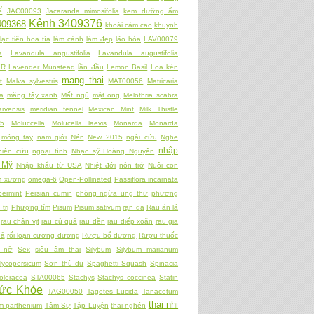
́
JAC00093
Jacaranda mimosifolia
kem dưỡng ẩm
Kênh 3409376
409368
khoái cảm cao
khuynh
lạc tiên hoa tía
làm cảnh
làm đẹp
lão hóa
LAV00079
a
Lavandula angustifolia
Lavandula augustifolia
ER
Lavender Munstead
lần đầu
Lemon Basil
Loa kèn
mang thai
t
Malva sylvestris
MAT00056
Matricaria
a
măng tây xanh
Mất ngủ
mật ong
Melothria scabra
rvensis
meridian fennel
Mexican Mint
Milk Thistle
5
Moluccella
Molucella laevis
Monarda
Monarda
móng tay
nam giới
Nén
New 2015
ngải cứu
Nghe
nhập
hiên cứu
ngoại tình
Nhạc sỹ Hoàng Nguyên
 Mỹ
Nhập khẩu từ USA
Nhiệt đới
nôn trớ
Nuôi con
̀m xương
omega-6
Open-Pollinated
Passiflora incarnata
ermint
Persian cumin
phòng ngừa ung thư
phương
trị
Phượng tím
Pisum
Pisum sativum
rạn da
Rau ăn lá
rau chân vịt
rau củ quả
rau dền
rau diếp xoăn
rau gia
uả
rối loạn cương dương
Rượu bổ dương
Rượu thuốc
h nở
Sex
siêu âm thai
Silybum
Silybum marianum
lycopersicum
Sơn thù du
Spaghetti Squash
Spinacia
oleracea
STA00065
Stachys
Stachys coccinea
Statin
ức Khỏe
TAG00050
Tagetes Lucida
Tanacetum
thai nhi
m parthenium
Tâm Sự
Tập Luyện
thai nghén