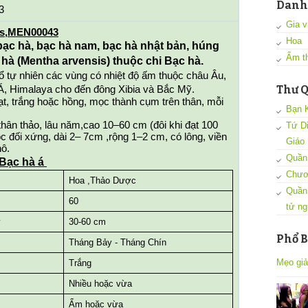
Danh
3
Gia vi
is,MEN00043
Hoa
bạc hà, bạc hà nam, bạc hà nhật bản, húng 
Ẩm t
 hà (Mentha arvensis) thuộc chi Bạc hà.
 tự nhiên các vùng có nhiệt độ ấm thuộc châu Âu, 
Thư Q
Á, Himalaya cho đến đông Xibia và Bắc Mỹ.
t, trắng hoặc hồng, mọc thành cụm trên thân, mỗi 
Bạn 
.
thân thảo, lâu năm,cao 10–60 cm (đôi khi đạt 100 
Tứ D
 đối xứng, dài 2– 7cm ,rộng 1–2 cm, có lông, viền 
Giáo
hô.
Quần 
Bạc hà á 
Chươ
Hoa ,Thảo Dược
Quần
60
tử ng
y
30-60 cm
Phổ B
Tháng Bảy - Tháng Chín
Mẹo giả
Trắng
Nhiều hoặc vừa
Ẩm hoặc vừa