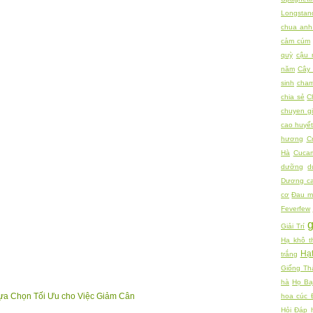
Longstan
chua anh
cảm cúm
quỳ
cậu 
năm
Cây 
sinh
cham
chia sẻ
C
chuyen gi
cao huyế
hương
C
Hà
Cuca
dưỡng
d
Dương c
cơ
Đau m
Feverfew
Giải Trí
Hạ khô t
Hạ
trắng
Giống Th
hà
Họ Bạ
ựa Chọn Tối Ưu cho Việc Giảm Cân
hoa cúc 
Hỏi Đáp