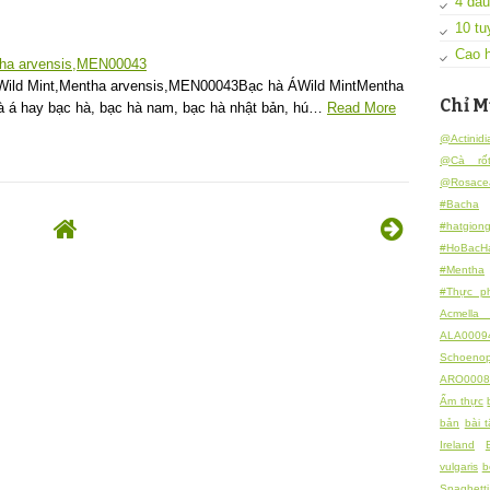
4 dấu
10 tu
Cao h
tha arvensis,MEN00043
Wild Mint,Mentha arvensis,MEN00043Bạc hà ÁWild MintMentha
Chỉ M
á hay bạc hà, bạc hà nam, bạc hà nhật bản, hú…
Read More
@Actinidi
@Cà rố
@Rosace
#Bacha
#hatgion
#HoBacH
#Mentha
#Thực p
Acmella 
ALA0009
Schoeno
ARO0008
Ẩm thực
bản
bài 
Ireland
vulgaris
b
Spaghett