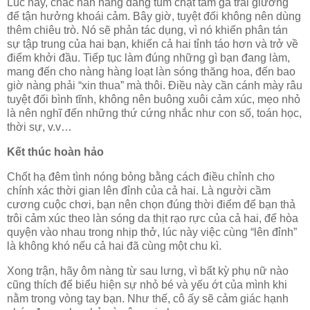
Lúc này, chắc hẳn nàng đang túm chặt tấm ga trải giường
để tận hưởng khoái cảm. Bây giờ, tuyệt đối không nên dùng
thêm chiêu trò. Nó sẽ phản tác dụng, vì nó khiến phân tán
sự tập trung của hai bạn, khiến cả hai tỉnh táo hơn và trở về
điểm khởi đầu. Tiếp tục làm đúng những gì bạn đang làm,
mang đến cho nàng hàng loạt làn sóng thăng hoa, đến bao
giờ nàng phải “xin thua” mà thôi. Điều này cần cánh mày râu
tuyệt đối bình tĩnh, không nên buông xuôi cảm xúc, mẹo nhỏ
là nên nghĩ đến những thứ cứng nhắc như con số, toán học,
thời sự, v.v…
Kết thúc hoàn hảo
Chốt hạ đêm tình nóng bỏng bằng cách điều chỉnh cho
chính xác thời gian lên đỉnh của cả hai. Là người cầm
cương cuộc chơi, bạn nên chọn đúng thời điểm để bạn thả
trôi cảm xúc theo làn sóng da thịt rạo rực của cả hai, để hòa
quyện vào nhau trong nhịp thở, lúc này việc cùng “lên đỉnh”
là không khó nếu cả hai đã cùng một chu kì.
Xong trận, hãy ôm nàng từ sau lưng, vì bất kỳ phụ nữ nào
cũng thích để biểu hiện sự nhỏ bé và yếu ớt của mình khi
nằm trong vòng tay bạn. Như thế, cô ấy sẽ cảm giác hạnh