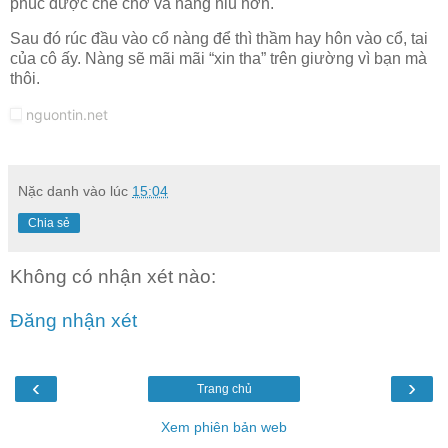
phúc được che chở và nâng niu hơn.
Sau đó rúc đầu vào cổ nàng để thì thầm hay hôn vào cổ, tai
của cô ấy. Nàng sẽ mãi mãi “xin tha” trên giường vì bạn mà
thôi.
nguontin.net
Nặc danh
vào lúc
15:04
Chia sẻ
Không có nhận xét nào:
Đăng nhận xét
‹
›
Trang chủ
Xem phiên bản web